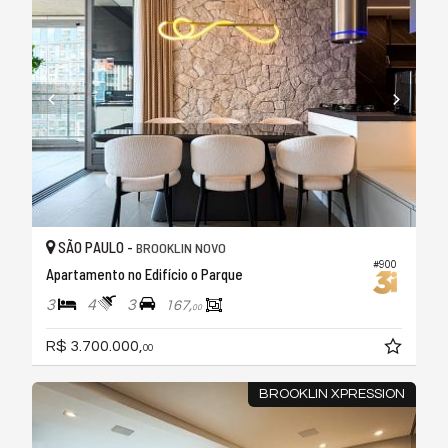
SÃO PAULO -
BROOKLIN NOVO
#900
Apartamento no Edifício o Parque
3
4
3
167,
00
R$ 3.700.000,
00
BROOKLIN XPRESSION