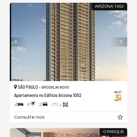
ARIZONA 1002
SÃO PAULO -
BROOKLIN NOVO
#647
Apartamento no Edifício Arizona 1002
4
4
2
171,
00
Consulte-nos
O PARQUE