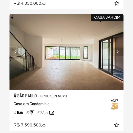
R$ 4.350.000,
00
CASA JARDIM
SÃO PAULO -
BROOKLIN NOVO
#927
Casa em Condomínio
4
5
522,
00
R$ 7.590.500,
00