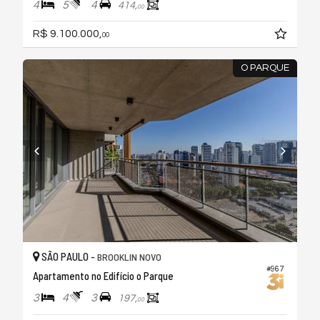
4
5
4
414,
00
R$ 9.100.000,
00
O PARQUE
SÃO PAULO -
BROOKLIN NOVO
#967
Apartamento no Edifício o Parque
3
4
3
197,
00