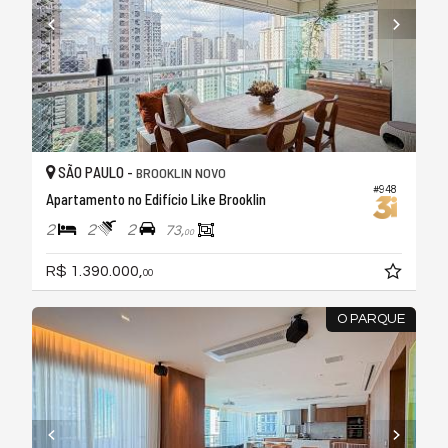
SÃO PAULO -
BROOKLIN NOVO
#948
Apartamento no Edifício Like Brooklin
2
2
2
73,
00
R$ 1.390.000,
00
O PARQUE