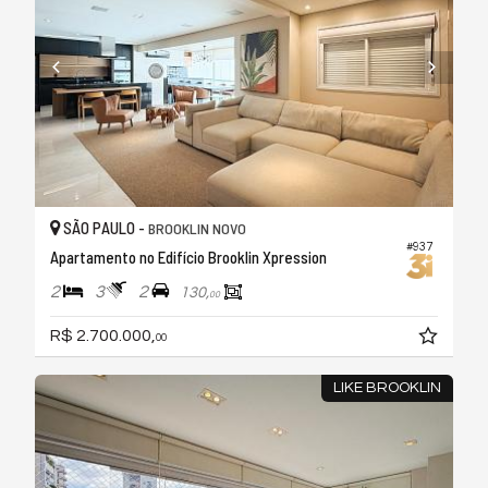
SÃO PAULO -
BROOKLIN NOVO
#937
Apartamento no Edifício Brooklin Xpression
2
3
2
130,
00
R$ 2.700.000,
00
LIKE BROOKLIN