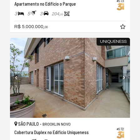
#973
Apartamento no Edifício o Parque
3
5
3
204,
00
R$ 5.000.000,
00
UNIQUENESS
SÃO PAULO -
BROOKLIN NOVO
#972
Cobertura Duplex no Edifício Uniqueness