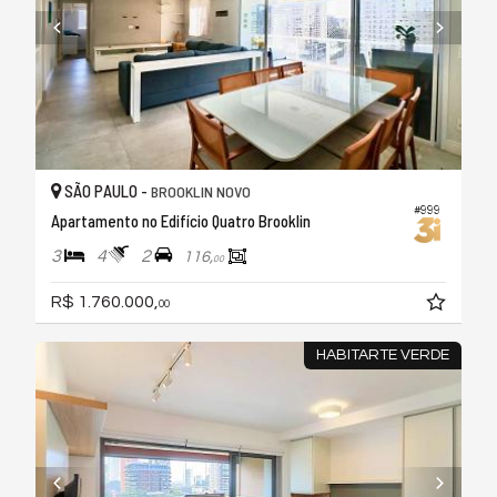
SÃO PAULO -
BROOKLIN NOVO
#999
Apartamento no Edifício Quatro Brooklin
3
4
2
116,
00
R$ 1.760.000,
00
HABITARTE VERDE