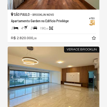
SÃO PAULO -
BROOKLIN NOVO
#769
Apartamento Garden no Edifício Privilége
3
4
3
190,
00
R$ 2.820.000,
00
VERACE BROOKLIN