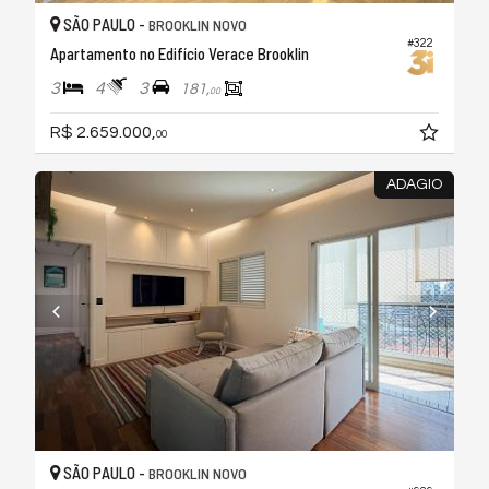
SÃO PAULO -
BROOKLIN NOVO
#322
Apartamento no Edifício Verace Brooklin
3
4
3
181,
00
R$ 2.659.000,
00
ADAGIO
SÃO PAULO -
BROOKLIN NOVO