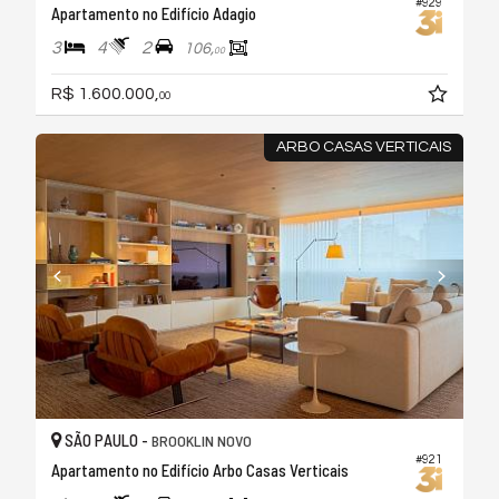
#929
Apartamento no Edifício Adagio
3
4
2
106,
00
R$ 1.600.000,
00
ARBO CASAS VERTICAIS
SÃO PAULO -
BROOKLIN NOVO
#921
Apartamento no Edifício Arbo Casas Verticais