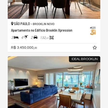
SÃO PAULO -
BROOKLIN NOVO
#620
Apartamento no Edifício Brooklin Xpression
3
4
2
132,
00
R$ 3.450.000,
00
IDEAL BROOKLIN