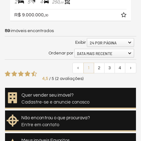
2
5
4
250,
00
R$ 9.000.000,
00
89
imóveis encontrados
24 POR PÁGINA
Exibir
DATA MAIS RECENTE
Ordenar por
‹
1
2
3
4
›
4,5
/
5
(
2
avaliações)
Quer vender seu imóvel?
Cadastre-se e anuncie conosco
Não encontrou o que procurava?
Entre em contato
Meus imóveis Favoritos