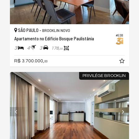
SÃO PAULO -
BROOKLIN NOVO
#938
Apartamento no Edifício Bosque Paulistânia
3
4
3
178,
00
R$ 3.700.000,
00
PRIVILÉGE BROOKLIN