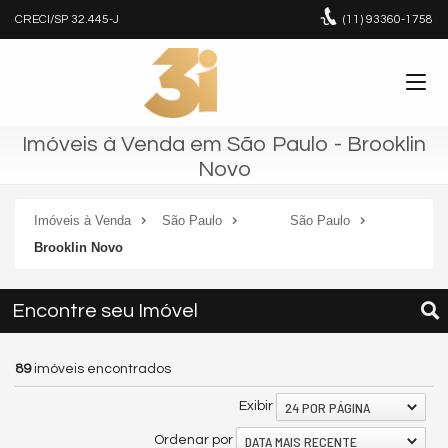
CRECI/SP 32.445-J
(11)
93360-1758
Imóveis à Venda em São Paulo - Brooklin
Novo
Imóveis à Venda
São Paulo
São Paulo
Brooklin Novo
Encontre seu Imóvel
89
imóveis encontrados
24 POR PÁGINA
Exibir
DATA MAIS RECENTE
Ordenar por