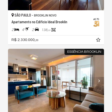
SÃO PAULO -
BROOKLIN NOVO
#979
Apartamento no Edifício Ideal Brooklin
2
4
2
138,
00
R$ 2.330.000,
00
ESSÊNCIA BROOKLIN