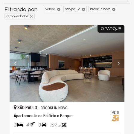
Filtrando por:
venda
são paulo
brooklin novo
remover todos
O PARQUE
SÃO PAULO -
BROOKLIN NOVO
#815
Apartamento no Edifício o Parque
3
4
3
197,
00