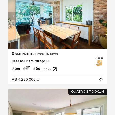
SÃO PAULO -
BROOKLIN NOVO
#1.000
Casa no Bristol Village 66
5
4
4
306,
00
R$ 4.280.000,
00
QUATRO BROOKLIN