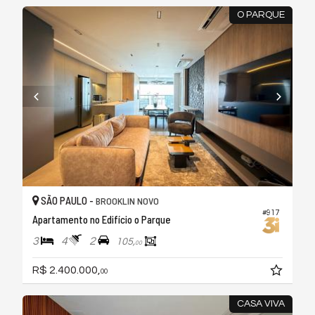
O PARQUE
SÃO PAULO -
BROOKLIN NOVO
#917
Apartamento no Edifício o Parque
3
4
2
105,
00
R$ 2.400.000,
00
CASA VIVA