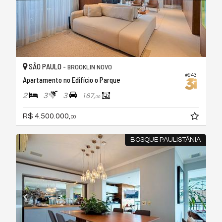
SÃO PAULO -
BROOKLIN NOVO
#943
Apartamento no Edifício o Parque
2
3
3
167,
00
R$ 4.500.000,
00
BOSQUE PAULISTÂNIA