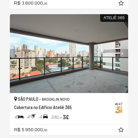
R$ 3.600.000,
00
ATELIÊ 365
SÃO PAULO -
BROOKLIN NOVO
#947
Cobertura no Edifício Ateliê 365
4
4
4
330,
00
R$ 5.950.000,
00