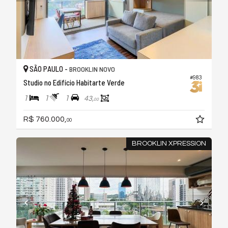
SÃO PAULO -
BROOKLIN NOVO
#983
Studio no Edifício Habitarte Verde
1
1
1
43,
00
R$ 760.000,
00
BROOKLIN XPRESSION