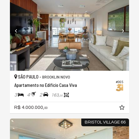
SÃO PAULO -
BROOKLIN NOVO
#965
Apartamento no Edifício Casa Viva
3
4
2
163,
00
R$ 4.000.000,
00
BRISTOL VILLAGE 66