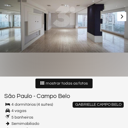
mostrar todas as fotos
São Paulo
-
Campo Belo
4 dormitórios (4 suítes)
GABRIELLE CAMPO BELO
4 vagas
5 banheiros
Semimobiliado