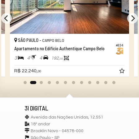
SÃO PAULO -
CAMPO BELO
#834
Apartamento no Edifício Authentique Campo Belo
3
4
4
192,
00
R$ 22.240,
00
3I DIGITAL
Avenida das Nações Unidas, 12.551
18º andar
Brooklin Novo - 04578-000
São Paulo -
SP