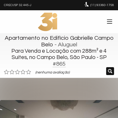
CRECI/SP 32.445-J
(11)
93360-1758
Apartamento no Edifício Gabrielle Campo
Belo
- Aluguel
Para Venda e Locação com 288m² e 4
Suítes, no Campo Belo, São Paulo - SP
#865
(nenhuma avaliação)