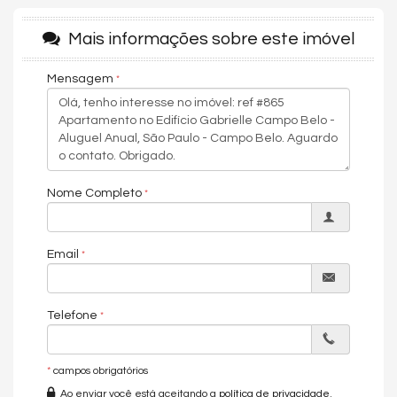
lifestyle para você e sua família. Os destaques são:
churrasqueira, espaço gourmet, jardim, piscina coberta,
Mais informações sobre este imóvel
academia, quadra de squash, e segurança com
monitoramento 24 horas.
Mensagem
O apartamento fica localizado no melhor do Campo Belo, uma
região que promove qualidade de vida e fácil acesso a
diversos pontos da cidade. O bairro por si só é repleto de
comércios locais, padarias, supermercados e restaurantes.
Próximo das principais vias e acesso como Jornalista Roberto
Marinho e Vereador José Diniz.
Nome Completo
Condições de pagamento: À vista ou financiamento. Agende
uma visita e vivencie uma experiência única!
Email
Características do Imóvel
Área de Serviço
Telefone
Copa/Cozinha
Dependência de Empregada
Living
Sala
*
campos obrigatórios
Sala de Estar
Ao enviar você está aceitando a
política de privacidade
.