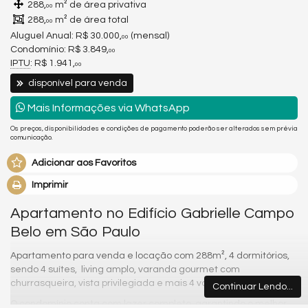
288,
m² de área privativa
00
288,
m² de área total
00
Aluguel Anual:
R$ 30.000,
(mensal)
00
Condomínio: R$ 3.849,
00
IPTU
: R$ 1.941,
00
disponível para venda
Mais Informações via WhatsApp
Os preços, disponibilidades e condições de pagamento poderão ser alterados sem prévia
comunicação.
Adicionar aos Favoritos
Imprimir
Apartamento no Edifício Gabrielle Campo
Belo em São Paulo
Apartamento para venda e locação com 288m², 4 dormitórios,
sendo 4 suítes, living amplo, varanda gourmet com
churrasqueira, vista privilegiada e mais 4 vagas de garagem.
Continuar Lendo...
O condomínio
conta com lazer completo, garantindo o melhor