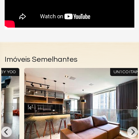
Imóveis Semelhantes
O
UN1CO ITAIM