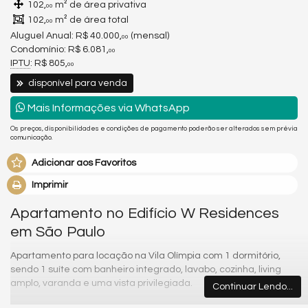
102,
m² de área privativa
00
102,
m² de área total
00
Aluguel Anual:
R$ 40.000,
(mensal)
00
Condomínio: R$ 6.081,
00
IPTU
: R$ 805,
00
disponível para venda
Mais Informações via WhatsApp
Os preços, disponibilidades e condições de pagamento poderão ser alterados sem prévia
comunicação.
Adicionar aos Favoritos
Imprimir
Apartamento no Edifício W Residences
em São Paulo
Apartamento para locação na Vila Olímpia com 1 dormitório,
sendo 1 suíte com banheiro integrado, lavabo, cozinha, living
amplo, varanda e uma vista privilegiada.
Continuar Lendo...