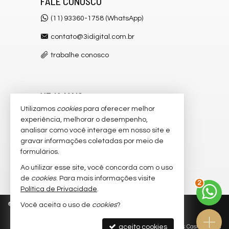
FALE CONOSCO
(11) 93360-1758 (WhatsApp)
contato@3idigital.com.br
trabalhe conosco
VEJA MAIS
Utilizamos
cookies
para oferecer melhor
receba nosso newsletter
experiência, melhorar o desempenho,
analisar como você interage em nosso site e
cadastre seu imóvel
gravar informações coletadas por meio de
imóveis favoritos
formulários.
Ao utilizar esse site, você concorda com o uso
mapa de imóveis
de
cookies
. Para mais informações visite
2
Política de Privacidade
.
©
2026
CRECI/SP 32.445-J
Política de Privacidade
Você aceita o uso de
cookies
?
aceito cookies
Site para imobiliárias
: Castel Digital