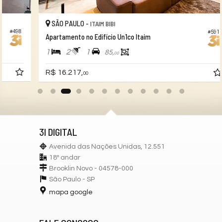
SÃO PAULO -
ITAIM BIBI
#591
Apartamento no Edifício Un1co Itaim
1
2
1
85,
00
R$ 16.217,
00
3I DIGITAL
Avenida das Nações Unidas, 12.551
18º andar
Brooklin Novo - 04578-000
São Paulo -
SP
mapa google