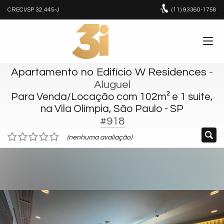
CRECI/SP 32.445-J
(11)
93360-1758
Apartamento no Edifício W Residences
-
Aluguel
Para Venda/Locação com 102m² e 1 suíte,
na Vila Olímpia, São Paulo - SP
#918
(nenhuma avaliação)