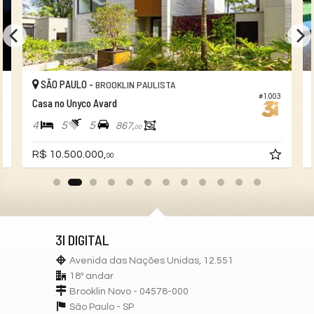
SÃO PAULO -
BROOKLIN PAULISTA
#1.003
Casa no Unyco Avard
4
5
5
867,
00
R$ 10.500.000,
00
3I DIGITAL
Avenida das Nações Unidas, 12.551
18º andar
Brooklin Novo - 04578-000
São Paulo -
SP