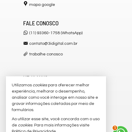
mapa google
FALE CONOSCO
(11) 93360-1758 (WhatsApp)
contato@3idigital.com.br
trabalhe conosco
VEJA MAIS
Utilizamos
cookies
para oferecer melhor
receba nosso newsletter
experiência, melhorar o desempenho,
analisar como você interage em nosso site e
cadastre seu imóvel
gravar informações coletadas por meio de
imóveis favoritos
formulários.
Ao utilizar esse site, você concorda com o uso
mapa de imóveis
2
de
cookies
. Para mais informações visite
Política de Privacidade
.