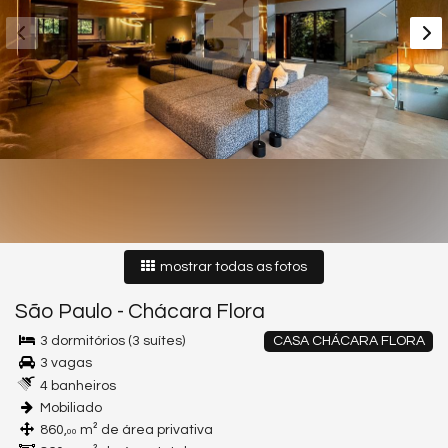
mostrar todas as fotos
São Paulo
-
Chácara Flora
3 dormitórios (3 suítes)
CASA CHÁCARA FLORA
3 vagas
4 banheiros
Mobiliado
860,
m² de área privativa
00