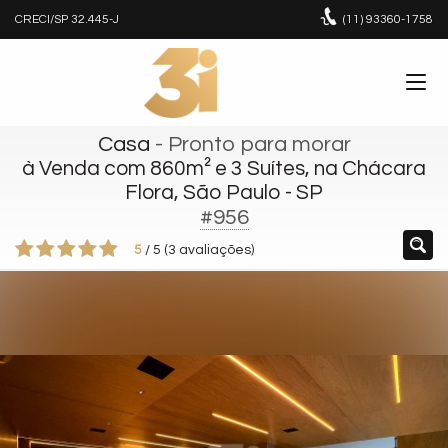
CRECI/SP 32.445-J
(11)
93360-1758
Casa
- Pronto para morar
à Venda com 860m² e 3 Suítes, na Chácara
Flora, São Paulo - SP
#956
5
/
5
(
3
avaliações)