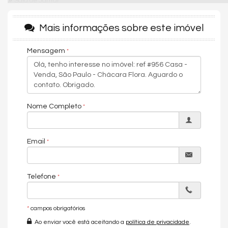
Sala de Jantar
Cozinha
Espaço Gourmet
Mais informações sobre este imóvel
Closet
Lavabo
Sala de TV
Mensagem
Suíte Master
Nome Completo
Email
Telefone
*
campos obrigatórios
Ao enviar você está aceitando a
política de privacidade
.