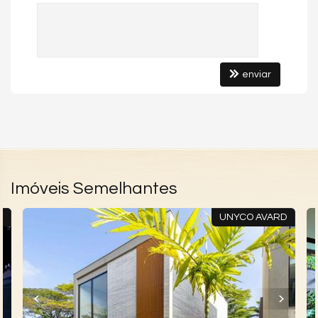
enviar
Imóveis Semelhantes
I
UNYCO AVARD