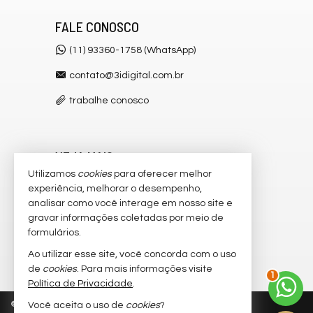
FALE CONOSCO
(11) 93360-1758 (WhatsApp)
contato@3idigital.com.br
trabalhe conosco
VEJA MAIS
Utilizamos
cookies
para oferecer melhor
receba nosso newsletter
experiência, melhorar o desempenho,
analisar como você interage em nosso site e
cadastre seu imóvel
gravar informações coletadas por meio de
imóveis favoritos
formulários.
Ao utilizar esse site, você concorda com o uso
2
mapa de imóveis
de
cookies
. Para mais informações visite
Política de Privacidade
.
©
2026
CRECI/SP 32.445-J
Política de Privacidade
Você aceita o uso de
cookies
?