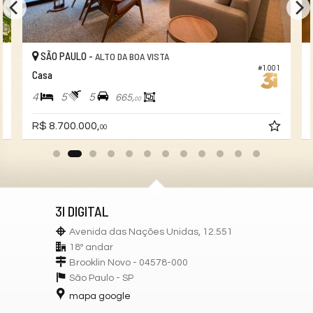
SÃO PAULO -
ALTO DA BOA VISTA
3
#1.001
Casa
4
5
5
665,
00
R$ 8.700.000,
00
3I DIGITAL
Avenida das Nações Unidas, 12.551
18º andar
Brooklin Novo - 04578-000
São Paulo -
SP
mapa google