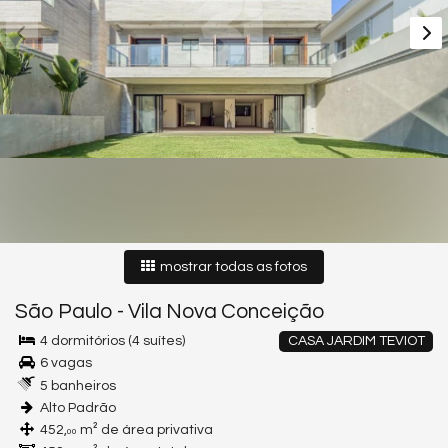
mostrar todas as fotos
São Paulo
-
Vila Nova Conceição
4 dormitórios (4 suítes)
CASA JARDIM TEVIOT
6 vagas
5 banheiros
Alto Padrão
452,
m² de área privativa
00