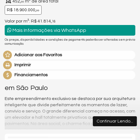
452,
m² de área total
00
R$ 18.900.000,
00
Valor por m²: R$ 41.814,
16
Mais Informações via WhatsApp
Os preços, disponibilidades e condições de pagamento poderão ser alterados sem prévia
comunicação.
Adicionar aos Favoritos
Imprimir
Financiamentos
em São Paulo
Este empreendimento exclusivo se destaca por sua arquitetura
inteligente que divide perfeitamente os momentos de lazer,
convívio e serviço. O grande diferencial começa no acesso, com
um elevador e hall totalmente privativos que conectam os
Continuar Lendo...
pavimentos. Na área social, o charme fica por conta de uma
sala com lareira, lavabo e uma cozinha gourmet com amplo
espaço para armários e despensa, totalmente isolada da