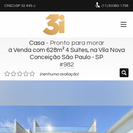
CRECI/SP 32.445-J
(11)
93360-1758
Casa
- Pronto para morar
à Venda com 628m² 4 Suítes, na Vila Nova
Conceição São Paulo - SP
#982
(nenhuma avaliação)