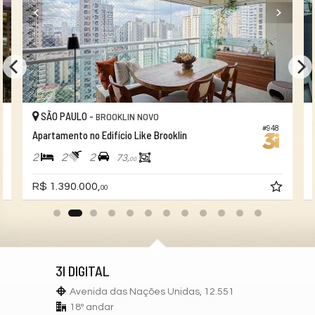
SÃO PAULO -
BROOKLIN NOVO
#948
Apartamento no Edifício Like Brooklin
2
2
2
73,
00
R$ 1.390.000,
00
3I DIGITAL
Avenida das Nações Unidas, 12.551
18º andar