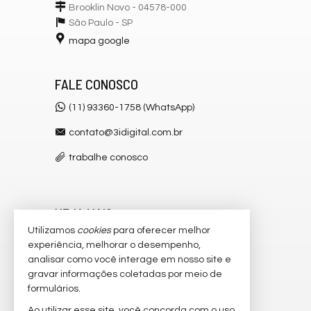
Brooklin Novo - 04578-000
São Paulo -
SP
mapa google
FALE CONOSCO
(11) 93360-1758 (WhatsApp)
contato@3idigital.com.br
trabalhe conosco
VEJA MAIS
Utilizamos
cookies
para oferecer melhor
receba nosso newsletter
experiência, melhorar o desempenho,
analisar como você interage em nosso site e
cadastre seu imóvel
gravar informações coletadas por meio de
imóveis favoritos
formulários.
Ao utilizar esse site, você concorda com o uso