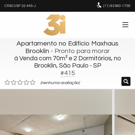
CRECI/SP 32.445-J
(11)
93360-1758
Apartamento no Edifício Maxhaus
Brooklin
- Pronto para morar
à Venda com 70m² e 2 Dormitórios, no
Brooklin, São Paulo - SP
#415
(nenhuma avaliação)