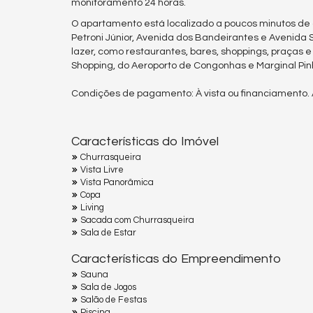
monitoramento 24 horas.
O apartamento está localizado a poucos minutos de d
Petroni Júnior, Avenida dos Bandeirantes e Avenida 
lazer, como restaurantes, bares, shoppings, praça
Shopping, do Aeroporto de Congonhas e Marginal Pin
Condições de pagamento: À vista ou financiamento. 
Características do Imóvel
Churrasqueira
Vista Livre
Vista Panorâmica
Copa
Living
Sacada com Churrasqueira
Sala de Estar
Características do Empreendimento
Sauna
Sala de Jogos
Salão de Festas
Piscina