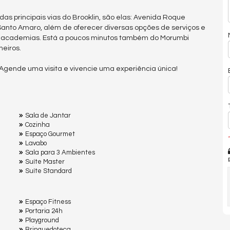
as principais vias do Brooklin, são elas: Avenida Roque
Santo Amaro, além de oferecer diversas opções de serviços e
s e academias. Está a poucos minutos também do Morumbi
heiros.
Agende uma visita e vivencie uma experiência única!
Sala de Jantar
Cozinha
Espaço Gourmet
*
Lavabo
Sala para 3 Ambientes
Suíte Master
Suíte Standard
Espaço Fitness
Portaria 24h
Playground
Brinquedoteca