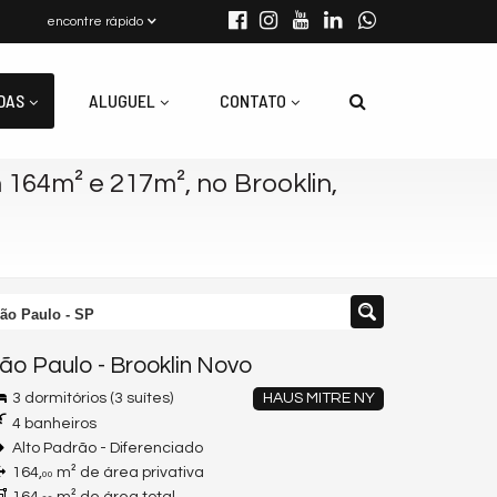
encontre rápido
DAS
ALUGUEL
CONTATO
164m² e 217m², no Brooklin,
ão Paulo - SP
ão Paulo
-
Brooklin Novo
3 dormitórios (3 suítes)
HAUS MITRE NY
4 banheiros
Alto Padrão - Diferenciado
164,
m² de área privativa
00