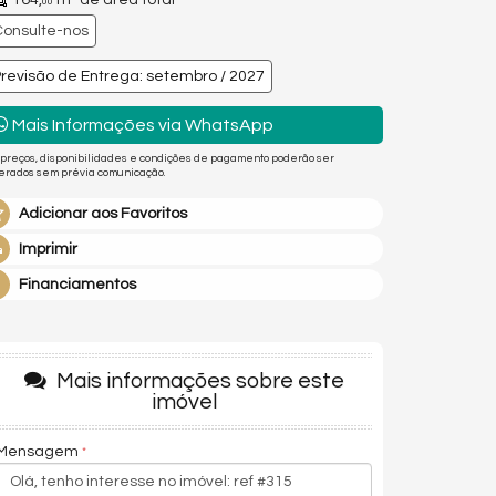
164,
m² de área total
00
Consulte-nos
revisão de Entrega: setembro / 2027
Mais Informações via WhatsApp
 preços, disponibilidades e condições de pagamento poderão ser
terados sem prévia comunicação.
Adicionar aos Favoritos
Imprimir
Financiamentos
Mais informações sobre este
imóvel
Mensagem