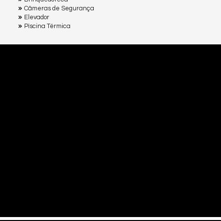
Câmeras de Segurança
Elevador
Pìscina Térmica