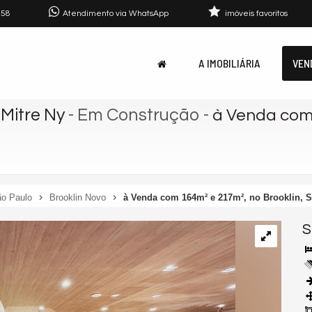
758
Atendimento via WhatsApp
imóveis favoritos
A IMOBILIÁRIA
VEN
Mitre Ny
- Em Construção
-
à Venda com 
o Paulo
Brooklin Novo
à Venda com 164m² e 217m², no Brooklin, S
S