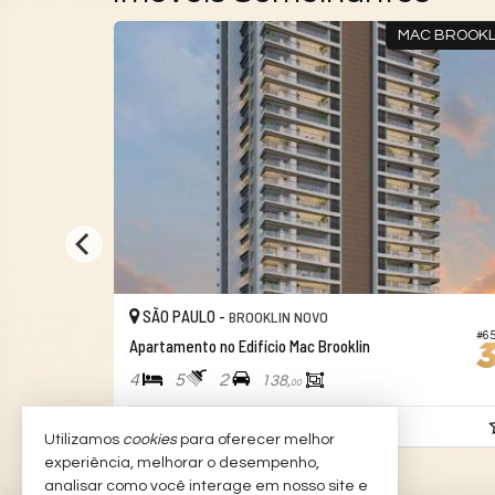
A BROOKLIN
MAC BROOKL
SÃO PAULO -
BROOKLIN NOVO
#659
#65
Apartamento no Edifício Mac Brooklin
4
5
2
138,
00
Consulte-nos
Utilizamos
cookies
para oferecer melhor
experiência, melhorar o desempenho,
analisar como você interage em nosso site e