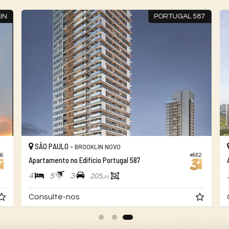
IN
PORTUGAL 587
SÃO PAULO -
BROOKLIN NOVO
6
#662
Apartamento no Edifício Portugal 587
4
5
3
205,
00
Consulte-nos