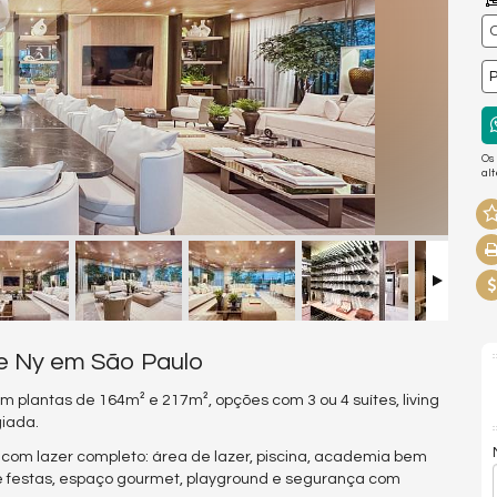
P
Os
al
re Ny em São Paulo
 plantas de 164m² e 217m², opções com 3 ou 4 suítes, living
giada.
a com lazer completo: área de lazer, piscina, academia bem
de festas, espaço gourmet, playground e segurança com