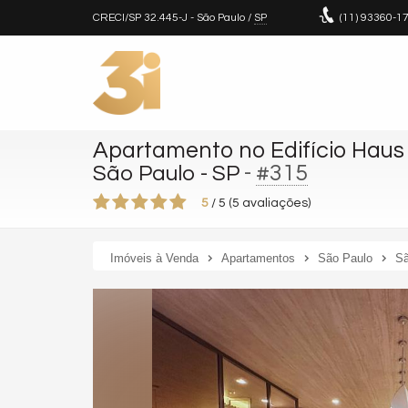
CRECI/SP 32.445-J
- São Paulo /
SP
(11)
93360-1
Apartamento no Edifício Haus 
-
#315
São Paulo - SP
5
/
5
(
5
avaliações)
Imóveis à Venda
Apartamentos
São Paulo
Sã