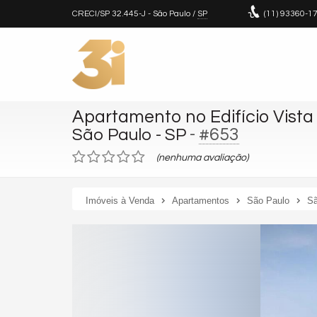
CRECI/SP 32.445-J
- São Paulo /
SP
(11)
93360-1
Apartamento no Edifício Vista
-
#653
São Paulo - SP
(nenhuma avaliação)
Imóveis à Venda
Apartamentos
São Paulo
Sã