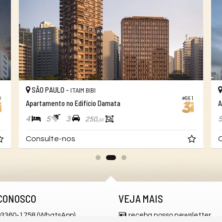
SÃO PAULO -
ITAIM BIBI
9
#661
Apartamento no Edifício Damata
A
4
5
3
250,
00
Consulte-nos
C
CONOSCO
VEJA MAIS
 93360-1758 (WhatsApp)
receba nosso newsletter