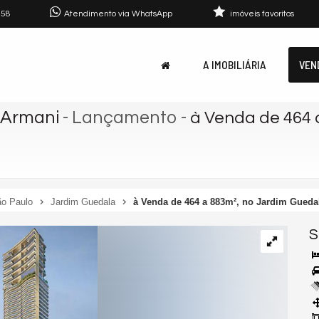
758
Atendimento via WhatsApp
imóveis favoritos
A IMOBILIÁRIA
VEN
 Armani
- Lançamento
-
à Venda de 464 
o Paulo
Jardim Guedala
à Venda de 464 a 883m², no Jardim Gueda
S