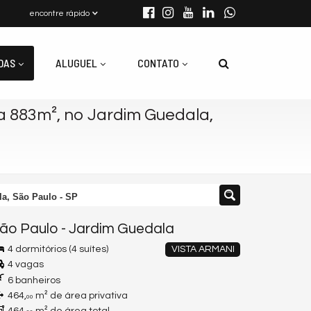
encontre rápido
DAS
ALUGUEL
CONTATO
a 883m², no Jardim Guedala,
la, São Paulo - SP
ão Paulo
-
Jardim Guedala
4 dormitórios (4 suítes)
VISTA ARMANI
4 vagas
6 banheiros
464,
m² de área privativa
00