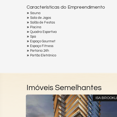
Características do Empreendimento
Sauna
Sala de Jogos
Salão de Festas
Piscina
Quadra Esportiva
Spa
Espaço Gourmet
Espaço Fitness
Portaria 24h
Portão Eletrônico
Imóveis Semelhantes
TUGAL 587
ISA BROOKL