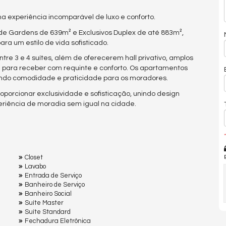
 experiência incomparável de luxo e conforto.
e Gardens de 639m² e Exclusivos Duplex de até 883m²,
ra um estilo de vida sofisticado.
tre 3 e 4 suítes, além de oferecerem hall privativo, amplos
l para receber com requinte e conforto. Os apartamentos
ndo comodidade e praticidade para os moradores.
porcionar exclusividade e sofisticação, unindo design
iência de moradia sem igual na cidade.
*
Closet
Lavabo
Entrada de Serviço
Banheiro de Serviço
Banheiro Social
Suíte Master
Suíte Standard
Fechadura Eletrônica