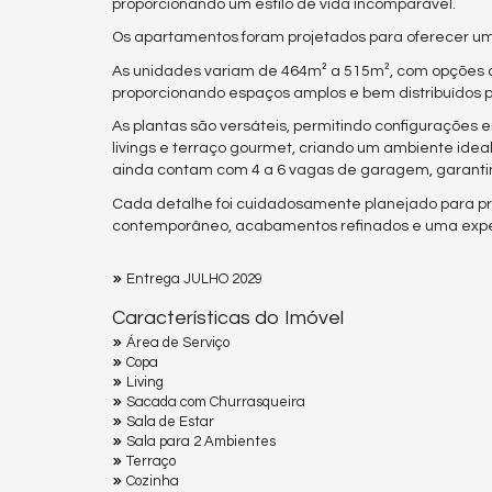
proporcionando um estilo de vida incomparável.
Os apartamentos foram projetados para oferecer uma
As unidades variam de 464m² a 515m², com opções d
proporcionando espaços amplos e bem distribuídos pa
As plantas são versáteis, permitindo configurações en
livings e terraço gourmet, criando um ambiente idea
ainda contam com 4 a 6 vagas de garagem, garanti
Cada detalhe foi cuidadosamente planejado para pro
contemporâneo, acabamentos refinados e uma exper
Entrega JULHO 2029
Características do Imóvel
Área de Serviço
Copa
Living
Sacada com Churrasqueira
Sala de Estar
Sala para 2 Ambientes
Terraço
Cozinha