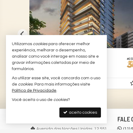
Utilizamos
cookies
para oferecer melhor
experiência, melhorar o desempenho,
SÃO PAULO -
BROOKLIN NOVO
analisar como você interage em nosso site e
#662
#65
Apartamento no Edifício Isa Brooklin
gravar informações coletadas por meio de
formulários.
4
5
3
220,
00
Ao utilizar esse site, você concorda com o uso
Consulte-nos
de
cookies
. Para mais informações visite
Política de Privacidade
.
Você aceita o uso de
cookies
?
aceito cookies
3I DIGITAL
FALE 
Avenida das Nações Unidas, 12.551
(11)