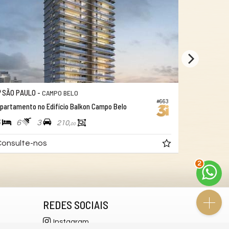
SÃO PAULO -
SÃO PAUL
CAMPO BELO
#663
partamento no Edifício Balkon Campo Belo
Apartamento
5
6
3
4
5
210,
00
onsulte-nos
Consulte
2
REDES SOCIAIS
Instagram