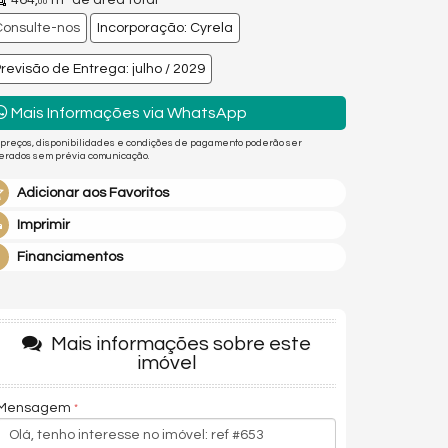
464,
m² de área total
00
Consulte-nos
Incorporação: Cyrela
revisão de Entrega: julho / 2029
Mais Informações via WhatsApp
 preços, disponibilidades e condições de pagamento poderão ser
terados sem prévia comunicação.
Adicionar aos Favoritos
Imprimir
Financiamentos
Mais informações sobre este
imóvel
Mensagem