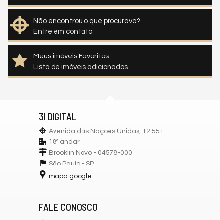
Não encontrou o que procurava?
Entre em contato
Meus imóveis Favoritos
Lista de imóveis adicionados
3I DIGITAL
Avenida das Nações Unidas, 12.551
18º andar
Brooklin Novo - 04578-000
São Paulo -
SP
mapa google
FALE CONOSCO