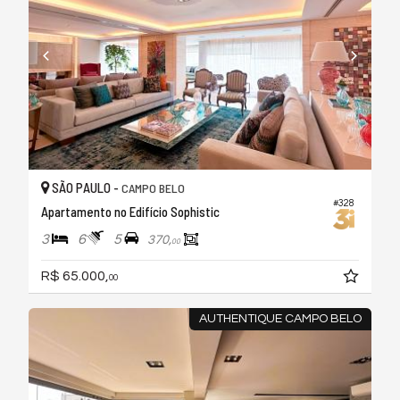
SÃO PAULO -
CAMPO BELO
#328
Apartamento no Edifício Sophistic
3
6
5
370,
00
R$ 65.000,
00
AUTHENTIQUE CAMPO BELO