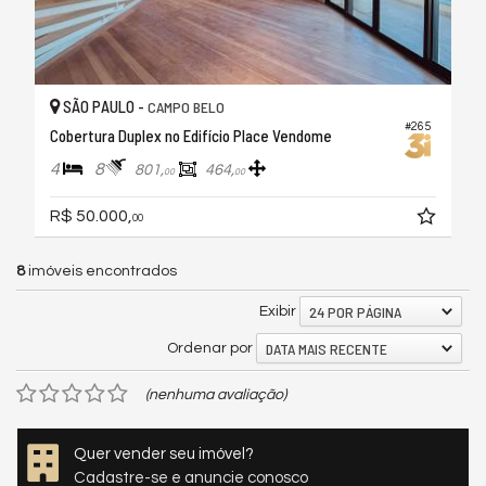
SÃO PAULO -
CAMPO BELO
#265
Cobertura Duplex no Edifício Place Vendome
4
8
801,
464,
00
00
R$ 50.000,
00
8
imóveis encontrados
24 POR PÁGINA
Exibir
DATA MAIS RECENTE
Ordenar por
(nenhuma avaliação)
Quer vender seu imóvel?
Cadastre-se e anuncie conosco