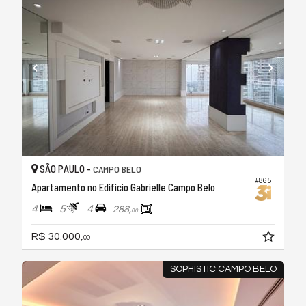
SÃO PAULO -
CAMPO BELO
#865
Apartamento no Edifício Gabrielle Campo Belo
4
5
4
288,
00
R$ 30.000,
00
SOPHISTIC CAMPO BELO