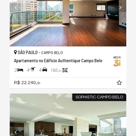
SÃO PAULO -
CAMPO BELO
#834
Apartamento no Edifício Authentique Campo Belo
3
4
4
192,
00
R$ 22.240,
00
SOPHISTIC CAMPO BELO