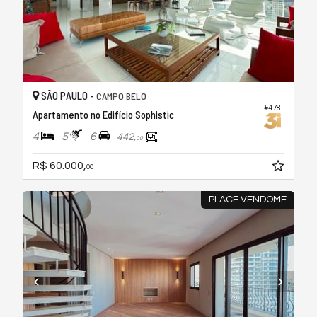
SÃO PAULO -
CAMPO BELO
#478
Apartamento no Edifício Sophistic
4
5
6
442,
00
R$ 60.000,
00
PLACE VENDOME