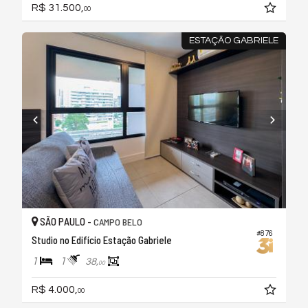
R$ 31.500,
00
ESTAÇÃO GABRIELE
SÃO PAULO -
CAMPO BELO
#876
Studio no Edifício Estação Gabriele
1
1
38,
00
R$ 4.000,
00