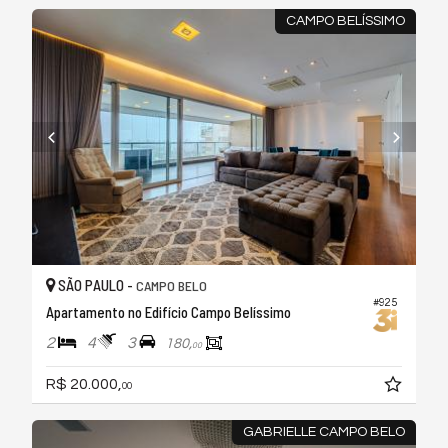
CAMPO BELÍSSIMO
SÃO PAULO -
CAMPO BELO
#925
Apartamento no Edifício Campo Belíssimo
2
4
3
180,
00
R$ 20.000,
00
GABRIELLE CAMPO BELO