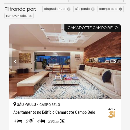
Filtrando por:
aluguel anual
são paulo
campo belo
remover todos
CAMAROTTE CAMPO BELO
SÃO PAULO -
CAMPO BELO
#217
Apartamento no Edifício Camarotte Campo Belo
4
5
4
290,
00