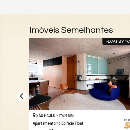
Imóveis Semelhantes
FARIA LIMA
FLOAT BY Y
SÃO PAULO -
ITAIM BIBI
#41
#851
Apartamento no Edifício Float