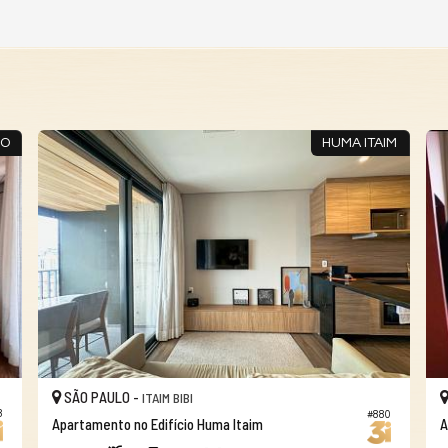
OO
HUMA ITAIM
SÃO PAULO -
ITAIM BIBI
8
#880
Apartamento no Edifício Huma Itaim
A