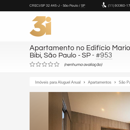
CRECI/SP 32.445-J
- São Paulo /
SP
(11)
93360-1
Apartamento no Edifício Mario
-
#953
Bibi, São Paulo - SP
(nenhuma avaliação)
Imóveis para Aluguel Anual
Apartamentos
São P