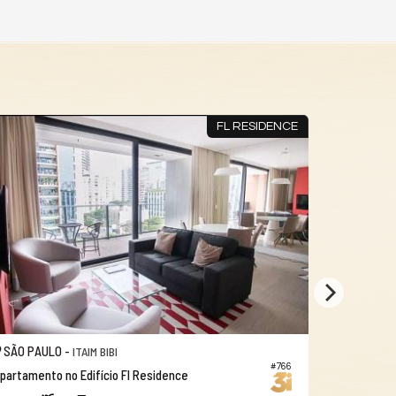
FL RESIDENCE
SÃO PAULO -
SÃO PAUL
ITAIM BIBI
#766
partamento no Edifício Fl Residence
Apartamento