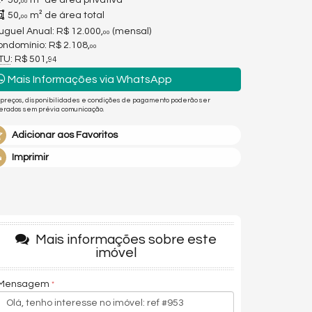
50,
m² de área privativa
00
50,
m² de área total
00
uguel Anual:
R$ 12.000,
(mensal)
00
ndomínio: R$ 2.108,
00
PTU
: R$ 501,
94
Mais Informações via WhatsApp
 preços, disponibilidades e condições de pagamento poderão ser
terados sem prévia comunicação.
Adicionar aos Favoritos
Imprimir
Mais informações sobre este
imóvel
Mensagem