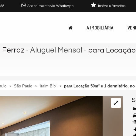
758
Atendimento via WhatsApp
imóveis favoritos
A IMOBILIÁRIA
VEN
 Ferraz
- Aluguel Mensal
-
para Locação 5
aulo
São Paulo
Itaim Bibi
para Locação 50m² e 1 dormitório, no 
S