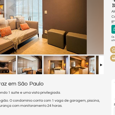
Al
Co
I
Os
al
rraz em São Paulo
do 1 suíte e uma vista privilegiada.
gião. O condomínio
conta com 1 vaga de garagem, piscina,
gurança com monitoramento 24 horas.