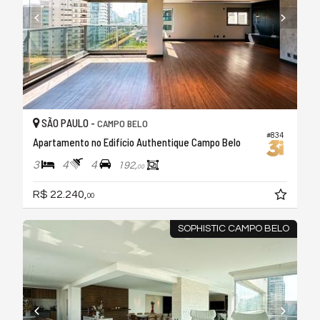
SÃO PAULO -
CAMPO BELO
#834
Apartamento no Edifício Authentique Campo Belo
3
4
4
192,
00
R$ 22.240,
00
SOPHISTIC CAMPO BELO