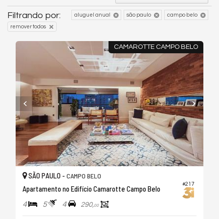
Filtrando por:
aluguel anual
são paulo
campo belo
remover todos
CAMAROTTE CAMPO BELO
SÃO PAULO -
CAMPO BELO
#217
Apartamento no Edifício Camarotte Campo Belo
4
5
4
290,
00