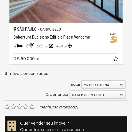
SÃO PAULO -
CAMPO BELO
#265
Cobertura Duplex no Edifício Place Vendome
4
8
801,
464,
00
00
R$ 50.000,
00
8
imóveis encontrados
24 POR PÁGINA
Exibir
DATA MAIS RECENTE
Ordenar por
(nenhuma avaliação)
Quer vender seu imóvel?
Cadastre-se e anuncie conosco