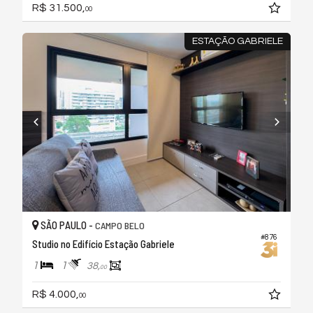
R$ 31.500,
00
ESTAÇÃO GABRIELE
SÃO PAULO -
CAMPO BELO
#876
Studio no Edifício Estação Gabriele
1
1
38,
00
R$ 4.000,
00