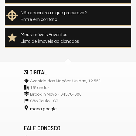
Não encontrou o que procurava?
Entre em contato
Meus imóveis Favoritos
Lista de imóveis adicionados
3I DIGITAL
Avenida das Nações Unidas, 12.551
18º andar
Brooklin Novo - 04578-000
São Paulo -
SP
mapa google
FALE CONOSCO