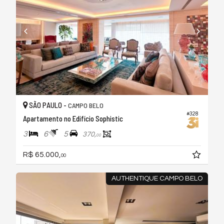
SÃO PAULO -
CAMPO BELO
#328
Apartamento no Edifício Sophistic
3
6
5
370,
00
R$ 65.000,
00
AUTHENTIQUE CAMPO BELO