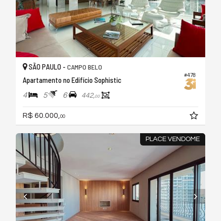
SÃO PAULO -
CAMPO BELO
#478
Apartamento no Edifício Sophistic
4
5
6
442,
00
R$ 60.000,
00
PLACE VENDOME