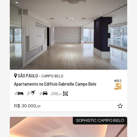
SÃO PAULO -
CAMPO BELO
#865
Apartamento no Edifício Gabrielle Campo Belo
4
5
4
288,
00
R$ 30.000,
00
SOPHISTIC CAMPO BELO