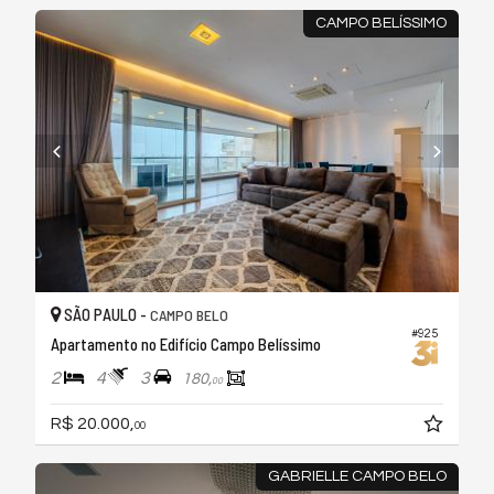
CAMPO BELÍSSIMO
SÃO PAULO -
CAMPO BELO
#925
Apartamento no Edifício Campo Belíssimo
2
4
3
180,
00
R$ 20.000,
00
GABRIELLE CAMPO BELO