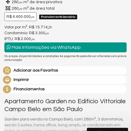
280,
m² de área privativa
00
280,
m² de área total
00
R$ 4.400.000,
financiamento bancário
00
Valor por m²: R$ 15.714,
29
Condomínio: R$ 3.300,
00
IPTU
: R$ 2.000,
00
Mais Informações via WhatsApp
Os preços, disponibilidades e condições de pagamento poderão ser alterados sem prévia
comunicação.
Adicionar aos Favoritos
Imprimir
Financiamentos
Apartamento Garden no Edifício Vittoriale
Campo Belo em São Paulo
Garden para venda no Campo Belo, com 280m², 3 dormitórios,
sendo 3 suítes, home office, living amplo, ar condicionado em