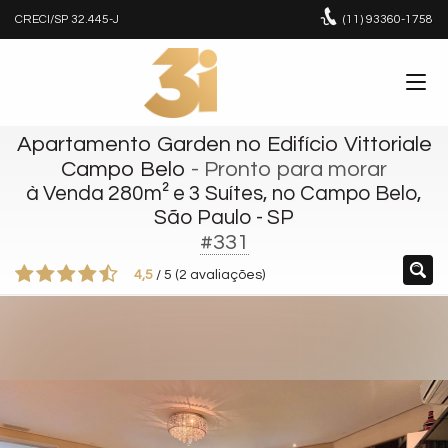
CRECI/SP 32.445-J
(11)
93360-1758
Apartamento Garden no Edifício Vittoriale
Campo Belo
- Pronto para morar
à Venda 280m² e 3 Suítes, no Campo Belo,
São Paulo - SP
#331
4,5
/
5
(
2
avaliações)