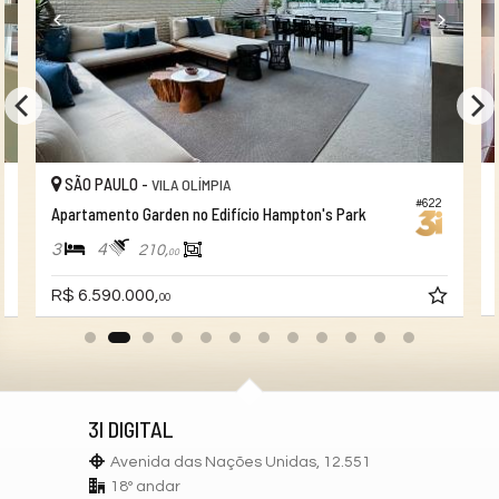
Espaço Fitness
Portaria 24h
Portão Eletrônico
Brinquedoteca
Câmeras de Segurança
Elevador
Depósito
Pìscina Térmica
SÃO PAULO -
VILA OLÍMPIA
#622
Apartamento Garden no Edifício Hampton's Park
3
4
210,
00
R$ 6.590.000,
00
3I DIGITAL
Avenida das Nações Unidas, 12.551
18º andar