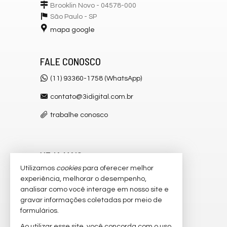
Brooklin Novo - 04578-000
São Paulo -
SP
mapa google
FALE CONOSCO
(11) 93360-1758 (WhatsApp)
contato@3idigital.com.br
trabalhe conosco
VEJA MAIS
Utilizamos
cookies
para oferecer melhor
receba nosso newsletter
experiência, melhorar o desempenho,
analisar como você interage em nosso site e
cadastre seu imóvel
gravar informações coletadas por meio de
imóveis favoritos
formulários.
Ao utilizar esse site, você concorda com o uso
2