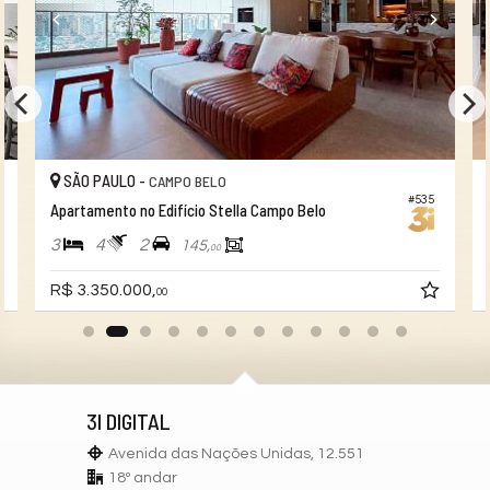
SÃO PAULO -
CAMPO BELO
#535
Apartamento no Edifício Stella Campo Belo
3
4
2
145,
00
R$ 3.350.000,
00
3I DIGITAL
Avenida das Nações Unidas, 12.551
18º andar