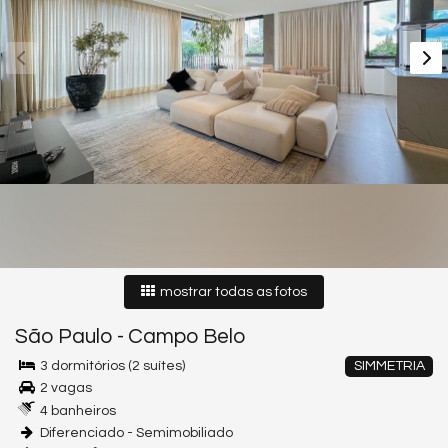
mostrar todas as fotos
São Paulo
-
Campo Belo
3 dormitórios (2 suítes)
SIMMETRIA
2 vagas
4 banheiros
Diferenciado - Semimobiliado