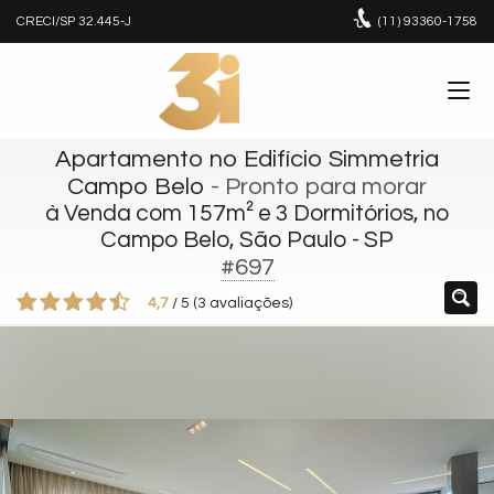
CRECI/SP 32.445-J
(11)
93360-1758
Apartamento no Edifício Simmetria
Campo Belo
- Pronto para morar
à Venda com 157m² e 3 Dormitórios, no
Campo Belo, São Paulo - SP
#697
4,7
/
5
(
3
avaliações)