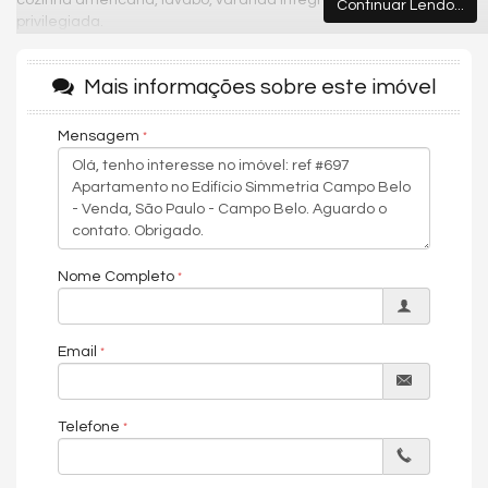
cozinha americana, lavabo, varanda integrada e uma vista
Continuar Lendo...
privilegiada.
Características do Imóvel
Mais informações sobre este imóvel
Ar Condicionado
Andar Alto
Mensagem
Vista Panorâmica
Área de Serviço
Living
Sala de Estar
Sala de Jantar
Cozinha Americana
Espaço Gourmet
Sacada Integrada
Nome Completo
Closet
Lavabo
Suíte Master
Email
Suíte Standard
Telefone