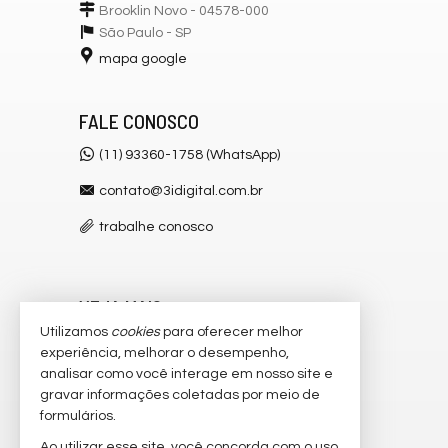
Brooklin Novo - 04578-000
São Paulo -
SP
mapa google
FALE CONOSCO
(11) 93360-1758 (WhatsApp)
contato@3idigital.com.br
trabalhe conosco
VEJA MAIS
Utilizamos
cookies
para oferecer melhor
receba nosso newsletter
experiência, melhorar o desempenho,
analisar como você interage em nosso site e
cadastre seu imóvel
gravar informações coletadas por meio de
imóveis favoritos
formulários.
Ao utilizar esse site, você concorda com o uso