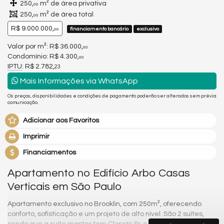
250,
m² de área privativa
00
250,
m² de área total
00
R$ 9.000.000,
financiamento bancário
exclusivo
00
Valor por m²: R$ 36.000,
00
Condomínio: R$ 4.300,
00
IPTU
: R$ 2.782,
23
Mais Informações via WhatsApp
Os preços, disponibilidades e condições de pagamento poderão ser alterados sem prévia
comunicação.
Adicionar aos Favoritos
Imprimir
Financiamentos
Apartamento no Edifício Arbo Casas
Verticais em São Paulo
Apartamento exclusivo no Brooklin, com 250m², oferecendo
conforto, sofisticação e um projeto de alto nível. São 2 suítes,