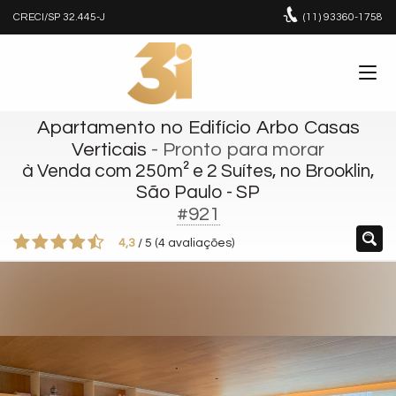
CRECI/SP 32.445-J
(11)
93360-1758
Apartamento no Edifício Arbo Casas
Verticais
- Pronto para morar
à Venda com 250m² e 2 Suítes, no Brooklin,
São Paulo - SP
#921
4,3
/
5
(
4
avaliações)