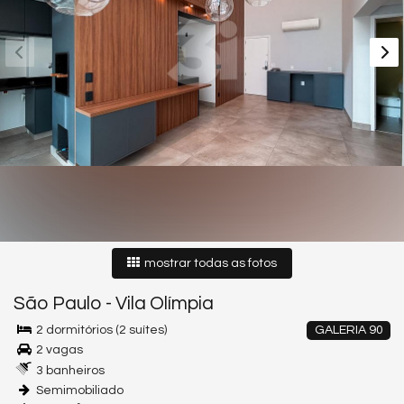
mostrar todas as fotos
São Paulo
-
Vila Olímpia
2 dormitórios (2 suítes)
GALERIA 90
2 vagas
3 banheiros
Semimobiliado