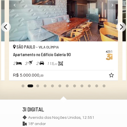
SÃO PAULO -
VILA OLÍMPIA
#291
Apartamento no Edifício Galeria 90
2
3
2
115,
00
R$ 5.000.000,
00
3I DIGITAL
Avenida das Nações Unidas, 12.551
18º andar