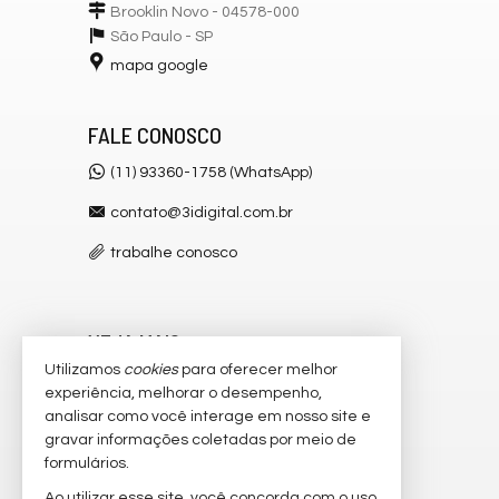
Brooklin Novo - 04578-000
São Paulo -
SP
mapa google
FALE CONOSCO
(11) 93360-1758 (WhatsApp)
contato@3idigital.com.br
trabalhe conosco
VEJA MAIS
Utilizamos
cookies
para oferecer melhor
receba nosso newsletter
experiência, melhorar o desempenho,
analisar como você interage em nosso site e
cadastre seu imóvel
gravar informações coletadas por meio de
imóveis favoritos
formulários.
Ao utilizar esse site, você concorda com o uso
2