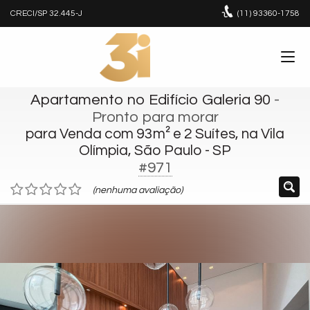
CRECI/SP 32.445-J
(11)
93360-1758
Apartamento no Edifício Galeria 90
-
Pronto para morar
para Venda com 93m² e 2 Suítes, na Vila
Olímpia, São Paulo - SP
#971
(nenhuma avaliação)