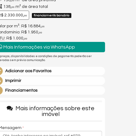
138,
m² de área privativa
00
138,
m² de área total
00
$ 2.330.000,
financiamento bancário
00
lor por m²: R$ 16.884,
06
ndomínio: R$ 1.950,
00
PTU
: R$ 1.000,
00
Mais Informações via WhatsApp
 preços, disponibilidades e condições de pagamento poderão ser
terados sem prévia comunicação.
Adicionar aos Favoritos
Imprimir
Financiamentos
Mais informações sobre este
imóvel
Mensagem