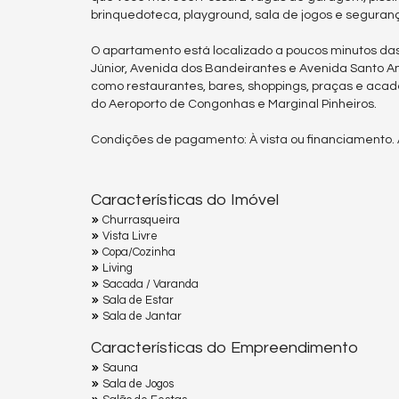
brinquedoteca, playground, sala de jogos e segura
O apartamento está localizado a poucos minutos das p
Júnior, Avenida dos Bandeirantes e Avenida Santo Am
como restaurantes, bares, shoppings, praças e aca
do Aeroporto de Congonhas e Marginal Pinheiros.
Condições de pagamento: À vista ou financiamento. 
Características do Imóvel
Churrasqueira
Vista Livre
Copa/Cozinha
Living
Sacada / Varanda
Sala de Estar
Sala de Jantar
Características do Empreendimento
Sauna
Sala de Jogos