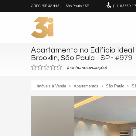
CRECI/SP 32.445-J
- São Paulo /
SP
(11)
93360-1
Apartamento no Edifício Ideal 
-
#979
Brooklin, São Paulo - SP
(nenhuma avaliação)
Imóveis à Venda
Apartamentos
São Paulo
Sã