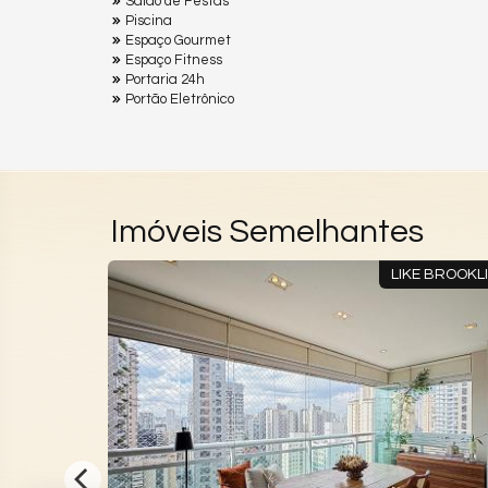
Salão de Festas
Piscina
Espaço Gourmet
Espaço Fitness
Portaria 24h
Portão Eletrônico
Imóveis Semelhantes
 BROOKLIN
LIKE BROOKL