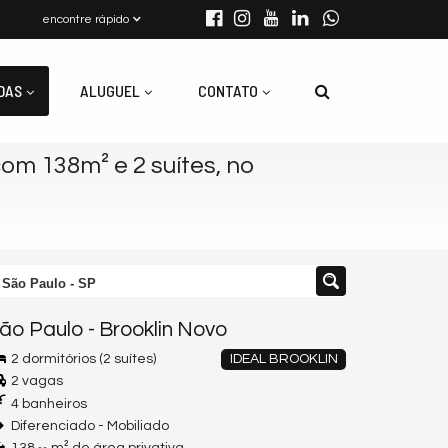
encontre rápido
DAS
ALUGUEL
CONTATO
om 138m² e 2 suítes, no
 São Paulo - SP
ão Paulo
-
Brooklin Novo
2 dormitórios (2 suítes)
IDEAL BROOKLIN
2 vagas
4 banheiros
Diferenciado - Mobiliado