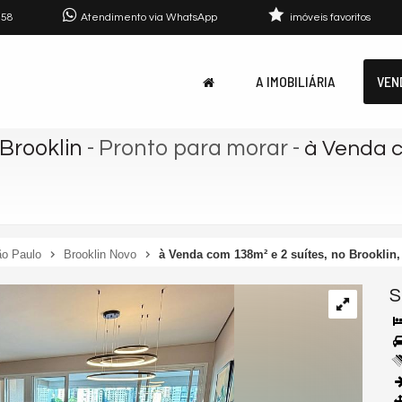
758
Atendimento via WhatsApp
imóveis favoritos
A IMOBILIÁRIA
VEN
Brooklin
- Pronto para morar
-
à Venda c
o Paulo
Brooklin Novo
à Venda com 138m² e 2 suítes, no Brooklin,
S