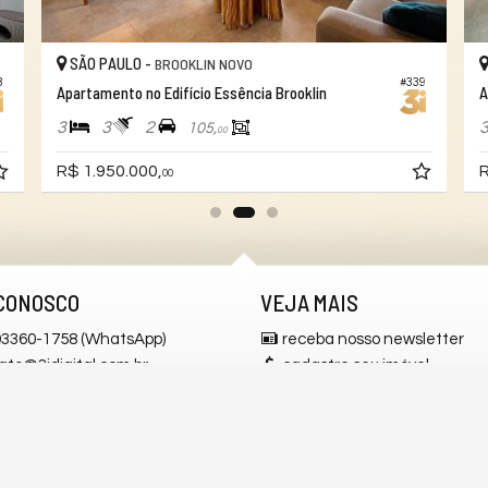
SÃO PAULO -
BROOKLIN NOVO
8
#339
Apartamento no Edifício Essência Brooklin
A
3
3
2
105,
00
R$ 1.950.000,
R
00
CONOSCO
VEJA MAIS
 93360-1758 (WhatsApp)
receba nosso newsletter
ato@3idigital.com.br
cadastre seu imóvel
alhe conosco
mapa de imóveis