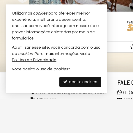
Utilizamos
cookies
para oferecer melhor
SÃO PAULO -
BROOKLIN NOVO
experiência, melhorar o desempenho,
#285
#94
Apartamento no Edifício Like Brooklin
analisar como você interage em nosso site e
gravar informações coletadas por meio de
2
2
2
73,
00
formulários.
R$ 1.390.000,
Ao utilizar esse site, você concorda com o uso
00
de
cookies
. Para mais informações visite
Política de Privacidade
.
Você aceita o uso de
cookies
?
3I DIGITAL
FALE 
aceito cookies
Avenida das Nações Unidas, 12.551
(11)
18º andar
cont
Brooklin Novo - 04578-000
trab
São Paulo -
SP
mapa google