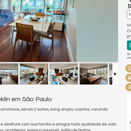
R
Va
Co
I
Os
al
oklin em São Paulo
mitórios, sendo 2 suítes, living amplo, cozinha, varanda
e desfrute com sua família e amigos toda qualidade de vida
na, academia, espaço gourmet, salão de festas,