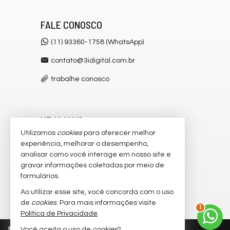
FALE CONOSCO
(11) 93360-1758 (WhatsApp)
contato@3idigital.com.br
trabalhe conosco
VEJA MAIS
Utilizamos
cookies
para oferecer melhor
receba nosso newsletter
experiência, melhorar o desempenho,
analisar como você interage em nosso site e
cadastre seu imóvel
gravar informações coletadas por meio de
imóveis favoritos
formulários.
Ao utilizar esse site, você concorda com o uso
mapa de imóveis
2
de
cookies
. Para mais informações visite
Política de Privacidade
.
©
2026
CRECI/SP 32.445-J
Política de Privacidade
Você aceita o uso de
cookies
?