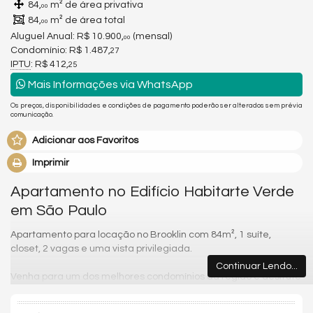
84,
m² de área privativa
00
84,
m² de área total
00
Aluguel Anual:
R$ 10.900,
(mensal)
00
Condomínio: R$ 1.487,
27
IPTU
: R$ 412,
25
Mais Informações via WhatsApp
Os preços, disponibilidades e condições de pagamento poderão ser alterados sem prévia
comunicação.
Adicionar aos Favoritos
Imprimir
Apartamento no Edifício Habitarte Verde
em São Paulo
Apartamento para locação no Brooklin com 84m², 1 suíte,
closet, 2 vagas e uma vista privilegiada.
Continuar Lendo...
Venha para um dos melhores condomínios da região e desfrute
com sua família e amigos toda qualidade de vida que você
merece. Possui 2 vagas de garagem, piscina, sauna, academia