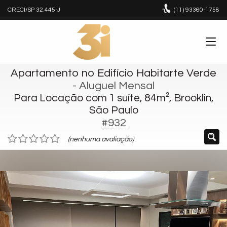
CRECI/SP 32.445-J
(11)
93360-1758
Apartamento no Edifício Habitarte Verde
- Aluguel Mensal
Para Locação com 1 suíte, 84m², Brooklin,
São Paulo
#932
(nenhuma avaliação)