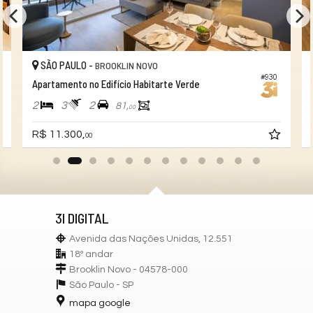
SÃO PAULO -
BROOKLIN NOVO
#930
Apartamento no Edifício Habitarte Verde
2
3
2
81,
00
R$ 11.300,
00
3I DIGITAL
Avenida das Nações Unidas, 12.551
18º andar
Brooklin Novo - 04578-000
São Paulo -
SP
mapa google