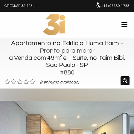
CRECI/SP 32.445-J
(11)
93360-1758
Apartamento no Edifício Huma Itaim
-
Pronto para morar
à Venda com 49m² e 1 Suíte, no Itaim Bibi,
São Paulo - SP
#880
(nenhuma avaliação)