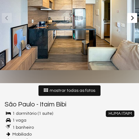
mostrar todas as fotos
São Paulo
-
Itaim Bibi
1 dormitório (1 suíte)
HUMA ITAIM
1 vaga
1 banheiro
Mobiliado