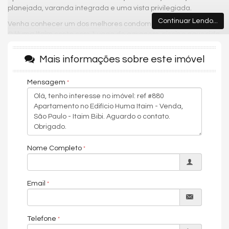
planejada, varanda integrada e uma vista privilegiada.
Continuar Lendo...
Venha conhecer um dos melhores condomínios da região.
O
Huma Itaim
conta com 1 vaga de garagem, piscina aquecida
com borda infinita, academia com vista panorâmica para a
cidade, lavanderia coletiva, quadra de squash, sauna úmida e
Mais informações sobre este imóvel
seca, SPA, concierge bilíngue, piscina no rooftop, horta
comunitária , salão de festas no 18° andar, espaço gourmet,
Mensagem
mini mercado e segurança com monitoramento 24 horas.
O apartamento está localizado a poucos minutos das principais
vias do Itaim Bibi, são elas: Marginal Pinheiros, Avenida Faria
Lima e Avenida Cidade Jardim, além de oferecer diversas
opções de serviços e lazer, como shoppings, restaurantes,
parques e academias. Está a poucos minutos também do
Nome Completo
Shopping JK Iguatemi, Estação de Metrô Faria Lima e Jurassic
Park Burger.
Condições de pagamento: À vista ou financiamento.
Email
Agende uma visita e vivencie uma experiência única.
Características do Imóvel
Telefone
Home Office