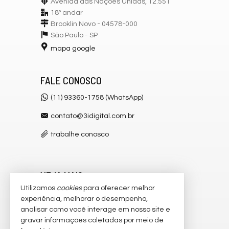
Avenida das Nações Unidas, 12.551
18º andar
Brooklin Novo - 04578-000
São Paulo -
SP
mapa google
FALE CONOSCO
(11) 93360-1758 (WhatsApp)
contato@3idigital.com.br
trabalhe conosco
VEJA MAIS
Utilizamos
cookies
para oferecer melhor
receba nosso newsletter
experiência, melhorar o desempenho,
analisar como você interage em nosso site e
cadastre seu imóvel
gravar informações coletadas por meio de