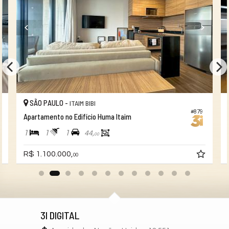
SÃO PAULO -
ITAIM BIBI
#879
Apartamento no Edifício Huma Itaim
1
1
1
44,
00
R$ 1.100.000,
00
3I DIGITAL