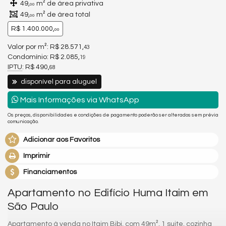
49,
m² de área privativa
00
49,
m² de área total
00
R$ 1.400.000,
00
Valor por m²: R$ 28.571,
43
Condomínio: R$ 2.085,
19
IPTU
: R$ 490,
68
disponível para aluguel
Mais Informações via WhatsApp
Os preços, disponibilidades e condições de pagamento poderão ser alterados sem prévia
comunicação.
Adicionar aos Favoritos
Imprimir
Financiamentos
Apartamento no Edifício Huma Itaim em
São Paulo
Apartamento à venda no Itaim Bibi, com 49m², 1 suite, cozinha