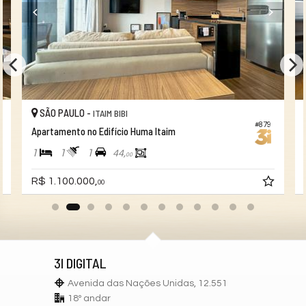
SÃO PAULO -
ITAIM BIBI
#879
Apartamento no Edifício Huma Itaim
1
1
1
44,
00
R$ 1.100.000,
00
3I DIGITAL
Avenida das Nações Unidas, 12.551
18º andar