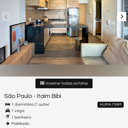
mostrar todas as fotos
São Paulo
-
Itaim Bibi
1 dormitório (1 suíte)
HUMA ITAIM
1 vaga
1 banheiro
Mobiliado