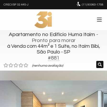
CRECI/SP 32.445-J
(11)
93360-1758
Apartamento no Edifício Huma Itaim
-
Pronto para morar
à Venda com 44m² e 1 Suíte, no Itaim Bibi,
São Paulo - SP
#881
(nenhuma avaliação)