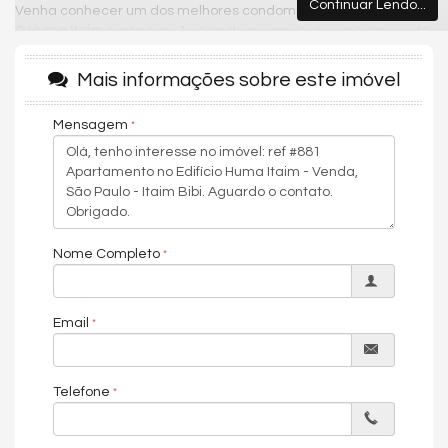
Continuar Lendo...
Venha conhecer um dos melhores condomínios da região.
O
Huma Itaim
conta com 1 vaga de garagem, piscina aquecida
com borda infinita, academia com vista panorâmica para a
cidade, lavanderia coletiva, quadra de squash, sauna úmida e
Mais informações sobre este imóvel
seca, SPA, concierge bilíngue, piscina no rooftop, horta
comunitária , salão de festas no 18° andar, espaço gourmet,
Mensagem
mini mercado e segurança com monitoramento 24 horas.
O apartamento está localizado a poucos minutos das principais
vias do Itaim Bibi, são elas: Marginal Pinheiros, Avenida Faria
Lima e Avenida Cidade Jardim, além de oferecer diversas
opções de serviços e lazer, como shoppings, restaurantes,
parques e academias. Está a poucos minutos também do
Nome Completo
Shopping JK Iguatemi, Estação de Metrô Faria Lima e Jurassic
Park Burger.
Condições de pagamento: À vista ou financiamento.
Email
Agende uma visita e vivencie uma experiência única.
Características do Imóvel
Telefone
Home Office
Sacada / Varanda
Cozinha