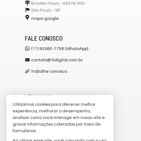
Brooklin Novo - 04578-000
São Paulo -
SP
mapa google
FALE CONOSCO
(11) 93360-1758 (WhatsApp)
contato@3idigital.com.br
trabalhe conosco
VEJA MAIS
Utilizamos
cookies
para oferecer melhor
receba nosso newsletter
experiência, melhorar o desempenho,
analisar como você interage em nosso site e
cadastre seu imóvel
gravar informações coletadas por meio de
imóveis favoritos
formulários.
Ao utilizar esse site, você concorda com o uso
2