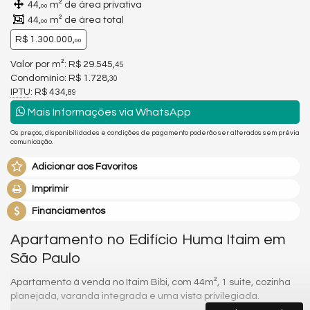
44,
m² de área privativa
00
44,
m² de área total
00
R$ 1.300.000,
00
Valor por m²: R$ 29.545,
45
Condomínio: R$ 1.728,
30
IPTU
: R$ 434,
89
Mais Informações via WhatsApp
Os preços, disponibilidades e condições de pagamento poderão ser alterados sem prévia
comunicação.
Adicionar aos Favoritos
Imprimir
Financiamentos
Apartamento no Edifício Huma Itaim em
São Paulo
Apartamento à venda no Itaim Bibi, com 44m², 1 suite, cozinha
planejada, varanda integrada e uma vista privilegiada.