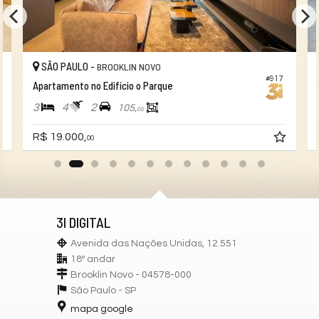
SÃO PAULO -
BROOKLIN NOVO
#917
Apartamento no Edifício o Parque
3
4
2
105,
00
R$ 19.000,
00
3I DIGITAL
Avenida das Nações Unidas, 12.551
18º andar
Brooklin Novo - 04578-000
São Paulo -
SP
mapa google