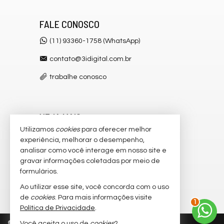
FALE CONOSCO
(11) 93360-1758 (WhatsApp)
contato@3idigital.com.br
trabalhe conosco
VEJA MAIS
Utilizamos
cookies
para oferecer melhor
receba nosso newsletter
experiência, melhorar o desempenho,
analisar como você interage em nosso site e
cadastre seu imóvel
gravar informações coletadas por meio de
imóveis favoritos
formulários.
Ao utilizar esse site, você concorda com o uso
mapa de imóveis
de
cookies
. Para mais informações visite
2
Política de Privacidade
.
©
2026
CRECI/SP 32.445-J
Política de Privacidade
Você aceita o uso de
cookies
?