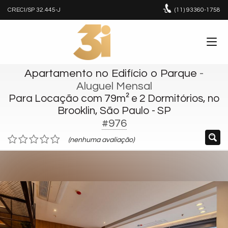
CRECI/SP 32.445-J
(11)
93360-1758
Apartamento no Edifício o Parque
-
Aluguel Mensal
Para Locação com 79m² e 2 Dormitórios, no
Brooklin, São Paulo - SP
#976
(nenhuma avaliação)