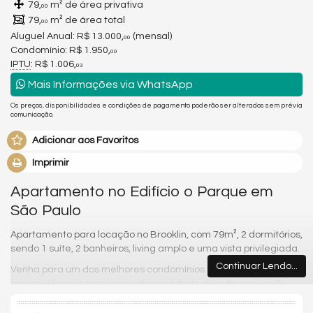
79,
m² de área privativa
00
79,
m² de área total
00
Aluguel Anual:
R$ 13.000,
(mensal)
00
Condomínio: R$ 1.950,
00
IPTU
: R$ 1.006,
03
Mais Informações via WhatsApp
Os preços, disponibilidades e condições de pagamento poderão ser alterados sem prévia
comunicação.
Adicionar aos Favoritos
Imprimir
Apartamento no Edifício o Parque em
São Paulo
Apartamento para locação no Brooklin, com 79m², 2 dormitórios,
sendo 1 suíte, 2 banheiros, living amplo e uma vista privilegiada.
Continuar Lendo...
Venha para um dos melhores condomínios da região e desfrute
com sua família e amigos toda qualidade de vida que você
merece. O Parque possui 4 vagas de garagem, piscina, salão
de festas, quadra de tênis, sala de jogos, playground,