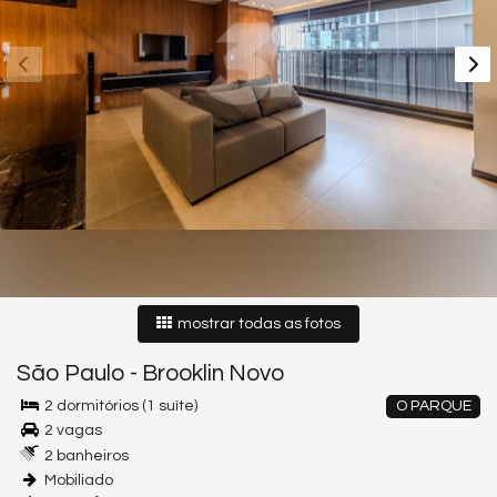
mostrar todas as fotos
São Paulo
-
Brooklin Novo
2 dormitórios (1 suíte)
O PARQUE
2 vagas
2 banheiros
Mobiliado