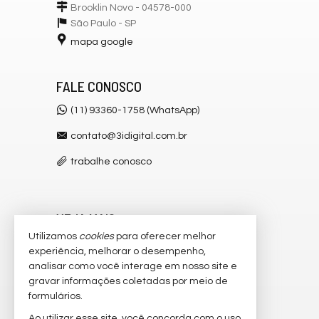
Brooklin Novo - 04578-000
São Paulo -
SP
mapa google
FALE CONOSCO
(11) 93360-1758 (WhatsApp)
contato@3idigital.com.br
trabalhe conosco
VEJA MAIS
Utilizamos
cookies
para oferecer melhor
receba nosso newsletter
experiência, melhorar o desempenho,
analisar como você interage em nosso site e
cadastre seu imóvel
gravar informações coletadas por meio de
imóveis favoritos
formulários.
Ao utilizar esse site, você concorda com o uso
2