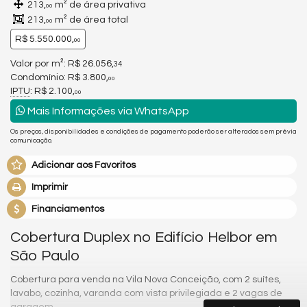
213,
m² de área privativa
00
213,
m² de área total
00
R$ 5.550.000,
00
Valor por m²: R$ 26.056,
34
Condomínio: R$ 3.800,
00
IPTU
: R$ 2.100,
00
Mais Informações via WhatsApp
Os preços, disponibilidades e condições de pagamento poderão ser alterados sem prévia
comunicação.
Adicionar aos Favoritos
Imprimir
Financiamentos
Cobertura Duplex no Edifício Helbor em
São Paulo
Cobertura para venda na Vila Nova Conceição, com 2 suítes,
lavabo, cozinha, varanda com vista privilegiada e 2 vagas de