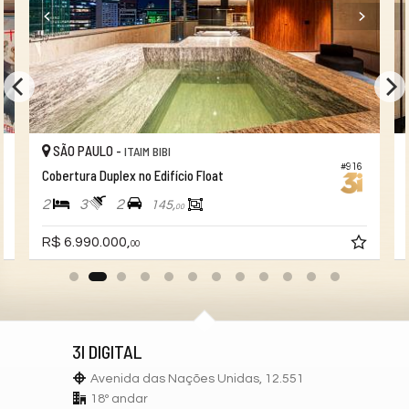
SÃO PAULO -
ITAIM BIBI
#916
Cobertura Duplex no Edifício Float
2
3
2
145,
00
R$ 6.990.000,
00
3I DIGITAL
Avenida das Nações Unidas, 12.551
18º andar