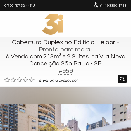
CRECI/SP 32.445-J
(11)
93360-1758
Cobertura Duplex no Edifício Helbor
-
Pronto para morar
à Venda com 213m² e 2 Suítes, na Vila Nova
Conceição São Paulo - SP
#959
(nenhuma avaliação)