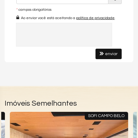
Andar Alto
Living
*
campos obrigatórios
Sala de Estar
Ao enviar você está aceitando a
política de privacidade
.
Terraço
Cozinha
Espaço Gourmet
Lavabo
Suíte Master
Características do Empreendimento
enviar
Sauna
Salão de Festas
Piscina
Espaço Gourmet
Espaço Fitness
Playground
Depósito
Lounge
Imóveis Semelhantes
O
SOFI CAMPO BELO