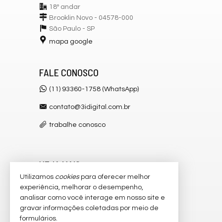
18º andar
Brooklin Novo - 04578-000
São Paulo -
SP
mapa google
FALE CONOSCO
(11) 93360-1758 (WhatsApp)
contato@3idigital.com.br
trabalhe conosco
VEJA MAIS
Utilizamos
cookies
para oferecer melhor
receba nosso newsletter
experiência, melhorar o desempenho,
analisar como você interage em nosso site e
cadastre seu imóvel
gravar informações coletadas por meio de
imóveis favoritos
formulários.