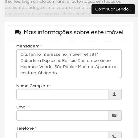
3 suítes, livign amplo com lareira, automação em todos os
ambientes, adega climatizada, ar condicionado, cozinha
Continuar Lendo...
equipada, terraço com spa, elevador privativo e uma vista
privilegiada!
Venha para um dos melhores condomínios da região e desfrute
Mais informações sobre este imóvel
com sua família e amigos toda qualidade de vida que você
merece. Possui área de lazer com piscina,salão de
Mensagem
festas,academia, area verde e segurança com monitoramento
24 horas.
O apartamento está localizado a poucos minutos das principais
vias de Moema, são elas: Avenida Ibirapuera, Avenida Hélio
Pellegrino e Avenida Indianópolis, além de oferecer diversas
opções de serviços e lazer, como bares, parques e
Nome Completo
restaurantes. Está a poucos minutos também da Estação
Moema, Praça Pereira Coutinho, e Hospital do Servidor Publico.
Agende uma visita e vivencie uma experiência única!
Email
Características do Imóvel
Telefone
Ar Condicionado
Lareira