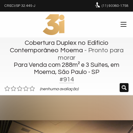
CRECI/SP 32.445-J
(11)
93360-1758
Cobertura Duplex no Edifício
Contemporâneo Moema
- Pronto para
morar
Para Venda com 288m² e 3 Suítes, em
Moema, São Paulo - SP
#914
(nenhuma avaliação)