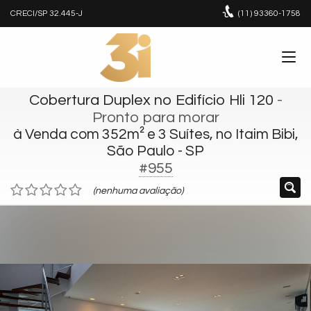
CRECI/SP 32.445-J
(11)
93360-1758
Cobertura Duplex no Edifício Hli 120
-
Pronto para morar
à Venda com 352m² e 3 Suítes, no Itaim Bibi,
São Paulo - SP
#955
(nenhuma avaliação)