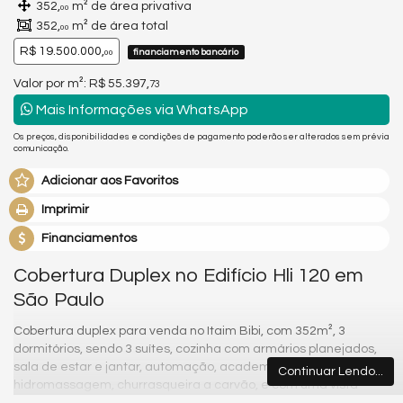
352,
m² de área privativa
00
352,
m² de área total
00
R$ 19.500.000,
financiamento bancário
00
Valor por m²: R$ 55.397,
73
Mais Informações via WhatsApp
Os preços, disponibilidades e condições de pagamento poderão ser alterados sem prévia
comunicação.
Adicionar aos Favoritos
Imprimir
Financiamentos
Cobertura Duplex no Edifício Hli 120 em
São Paulo
Cobertura duplex para venda no Itaim Bibi, com 352m², 3
dormitórios, sendo 3 suítes, cozinha com armários planejados,
sala de estar e jantar, automação, academia, sauna seca,
Continuar Lendo...
hidromassagem, churrasqueira a carvão, e com uma vista