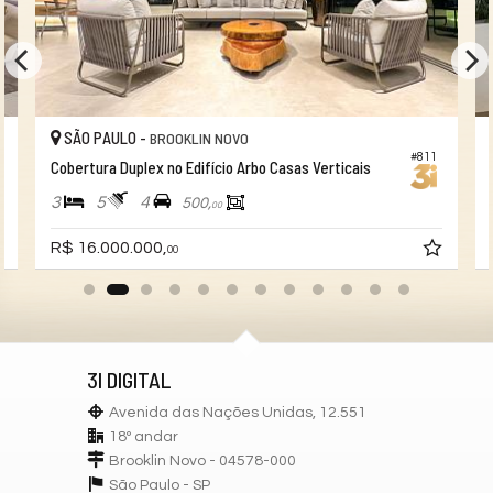
SÃO PAULO -
BROOKLIN NOVO
#811
Cobertura Duplex no Edifício Arbo Casas Verticais
3
5
4
500,
00
R$ 16.000.000,
00
3I DIGITAL
Avenida das Nações Unidas, 12.551
18º andar
Brooklin Novo - 04578-000
São Paulo -
SP