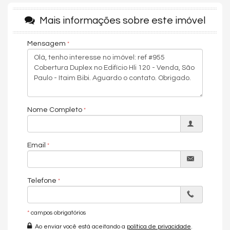
privilegiada.
O condomínio possui uma ótima infraestrutura, contando com 3
Mais informações sobre este imóvel
vagas de garagem, academia, salão de festas, elevador,
espaço gourmet, piscina adulto e infantil, sauna, sala de jogos e
Mensagem
segurança com monitoramento 24 horas.
O apartamento está localizado a poucos minutos das principais
vias do Itaim Bibi, são elas: Marginal Pinheiros, Avenida Faria
Lima e Avenida Cidade Jardim, além de oferecer diversas
opções de serviços e lazer, como shoppings, restaurantes,
parques e academias. Está a poucos minutos também do
Nome Completo
Shopping JK Iguatemi, Estação de Metrô Faria Lima e Jurassic
Park Burger.
Condições de pagamento: À vista ou financiamento.
Email
Agende uma visita e vivencie uma experiência única!
Características do Imóvel
Telefone
Área de Serviço
Copa
Home Office
*
campos obrigatórios
Living
Sala de Estar
Ao enviar você está aceitando a
política de privacidade
.