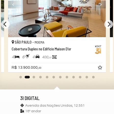
SÃO PAULO -
MOEMA
#347
Cobertura Duplex no Edifício Maison D'or
4
6
4
400,
00
R$ 13.900.000,
00
3I DIGITAL
Avenida das Nações Unidas, 12.551
18º andar