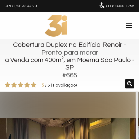
CRECI/SP 32.445-J
(11)
93360-1758
Cobertura Duplex no Edifício Renoir
-
Pronto para morar
à Venda com 400m², em Moema São Paulo -
SP
#665
5
/
5
(
1
avaliação)