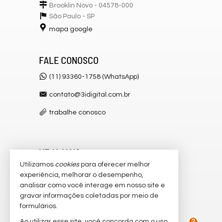
Brooklin Novo - 04578-000
São Paulo -
SP
mapa google
FALE CONOSCO
(11) 93360-1758 (WhatsApp)
contato@3idigital.com.br
trabalhe conosco
VEJA MAIS
Utilizamos
cookies
para oferecer melhor
receba nosso newsletter
experiência, melhorar o desempenho,
analisar como você interage em nosso site e
cadastre seu imóvel
gravar informações coletadas por meio de
imóveis favoritos
formulários.
Ao utilizar esse site, você concorda com o uso