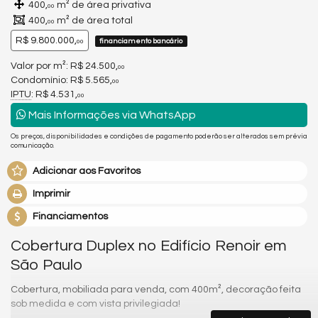
400,
m² de área privativa
00
400,
m² de área total
00
R$ 9.800.000,
financiamento bancário
00
Valor por m²: R$ 24.500,
00
Condomínio: R$ 5.565,
00
IPTU
: R$ 4.531,
00
Mais Informações via WhatsApp
Os preços, disponibilidades e condições de pagamento poderão ser alterados sem prévia
comunicação.
Adicionar aos Favoritos
Imprimir
Financiamentos
Cobertura Duplex no Edifício Renoir em
São Paulo
Cobertura, mobiliada para venda, com 400m², decoração feita
sob medida e com vista privilegiada!