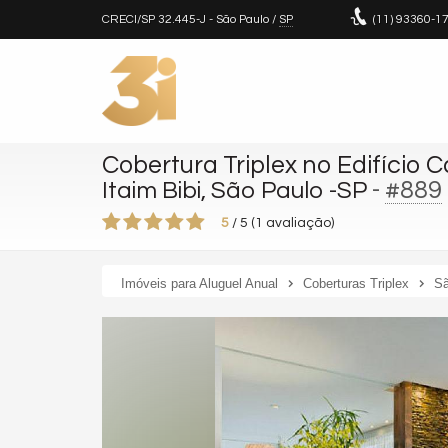
CRECI/SP 32.445-J
- São Paulo /
SP
(11)
93360-1
Cobertura Triplex no Edifício
-
#889
Itaim Bibi, São Paulo -SP
5
/
5
(
1
avaliação)
Imóveis para Aluguel Anual
Coberturas Triplex
Sã