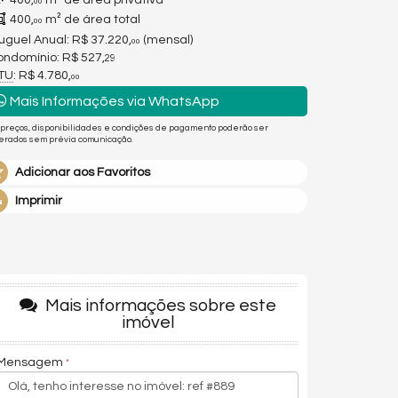
400,
m² de área privativa
00
400,
m² de área total
00
uguel Anual:
R$ 37.220,
(mensal)
00
ndomínio: R$ 527,
29
PTU
: R$ 4.780,
00
Mais Informações via WhatsApp
 preços, disponibilidades e condições de pagamento poderão ser
terados sem prévia comunicação.
Adicionar aos Favoritos
Imprimir
Mais informações sobre este
imóvel
Mensagem