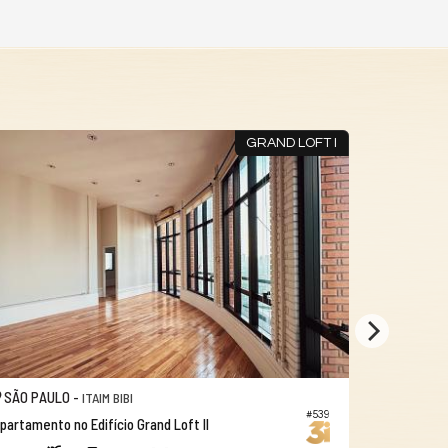
GRAND LOFT I
SÃO PAULO -
SÃO PAUL
ITAIM BIBI
#539
partamento no Edifício Grand Loft II
Apartamento