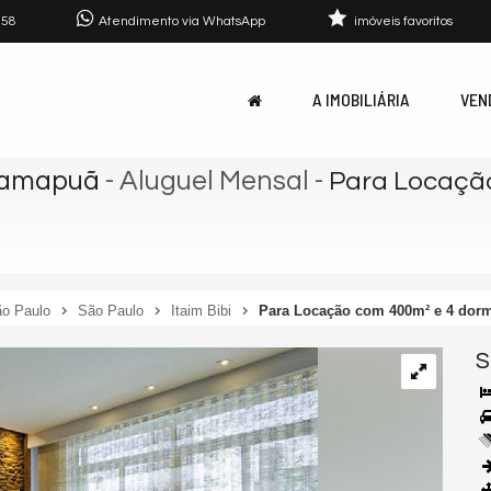
758
Atendimento via WhatsApp
imóveis favoritos
A IMOBILIÁRIA
VEN
 Camapuã
- Aluguel Mensal
-
Para Locação
o Paulo
São Paulo
Itaim Bibi
Para Locação com 400m² e 4 dormi
S