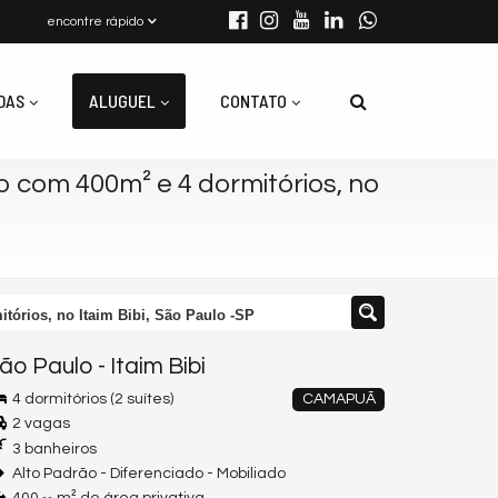
encontre rápido
DAS
ALUGUEL
CONTATO
 com 400m² e 4 dormitórios, no
tórios, no Itaim Bibi, São Paulo -SP
ão Paulo
-
Itaim Bibi
4 dormitórios (2 suítes)
CAMAPUÃ
2 vagas
3 banheiros
Alto Padrão - Diferenciado - Mobiliado