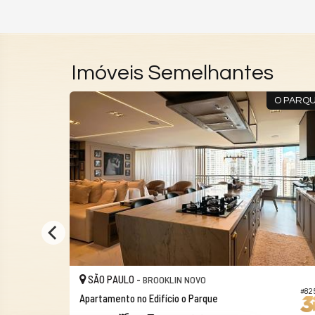
Imóveis Semelhantes
HUMA ITAIM
O PARQ
SÃO PAULO -
BROOKLIN NOVO
#536
#82
Apartamento no Edifício o Parque