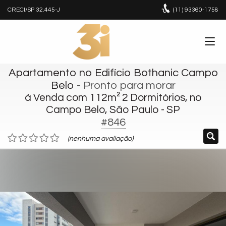
CRECI/SP 32.445-J
(11)
93360-1758
Apartamento no Edifício Bothanic Campo
Belo
- Pronto para morar
à Venda com 112m² 2 Dormitórios, no
Campo Belo, São Paulo - SP
#846
(nenhuma avaliação)