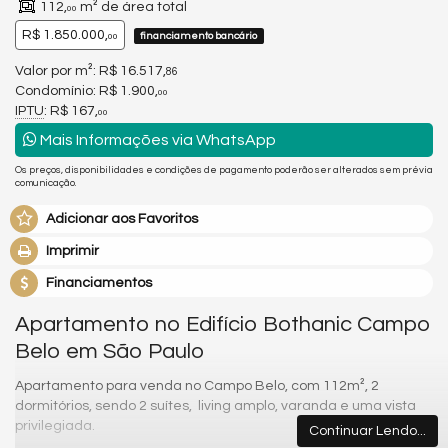
112,
m² de área total
00
R$ 1.850.000,
financiamento bancário
00
Valor por m²: R$ 16.517,
86
Condomínio: R$ 1.900,
00
IPTU
: R$ 167,
00
Mais Informações via WhatsApp
Os preços, disponibilidades e condições de pagamento poderão ser alterados sem prévia
comunicação.
Adicionar aos Favoritos
Imprimir
Financiamentos
Apartamento no Edifício Bothanic Campo
Belo em São Paulo
Apartamento para venda no Campo Belo, com 112m², 2
dormitórios, sendo 2 suítes, living amplo, varanda e uma vista
privilegiada.
Continuar Lendo...