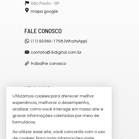
São Paulo -
SP
mapa google
FALE CONOSCO
(11) 93360-1758 (WhatsApp)
contato@3idigital.com.br
trabalhe conosco
VEJA MAIS
Utilizamos
cookies
para oferecer melhor
receba nosso newsletter
experiência, melhorar o desempenho,
analisar como você interage em nosso site e
cadastre seu imóvel
gravar informações coletadas por meio de
imóveis favoritos
formulários.
Ao utilizar esse site, você concorda com o uso
2
mapa de imóveis
de
cookies
. Para mais informações visite