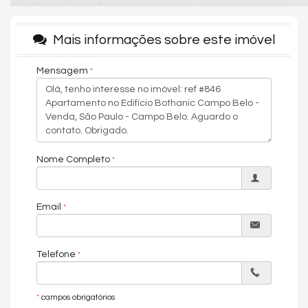
O
Bothanic Campo Belo
conta com lazer completo, garantindo
o melhor lifestyle para você e sua família. Os destaques são:
churrasqueira, espaço gourmet, quadra esportiva, jardim,
Mais informações sobre este imóvel
piscina aquecida, academia, salão de festas, sala de jogos e
segurança com monitoramento 24 horas.
Mensagem
O apartamento fica localizado no melhor do Campo Belo, uma
região que promove qualidade de vida e fácil acesso a
diversos pontos da cidade. O bairro por si só é repleto de
comércios locais, padarias, supermercados e restaurantes.
Próximo das principais vias e acesso como Jornalista Roberto
Marinho e Vereador José Diniz.
Nome Completo
Condições de pagamento: À vista ou financiamento. Agende
uma visita e vivencie uma experiência única!
Email
Características do Imóvel
Ar Condicionado
Telefone
Churrasqueira
Piso de Madeira
Área de Serviço
Living
*
campos obrigatórios