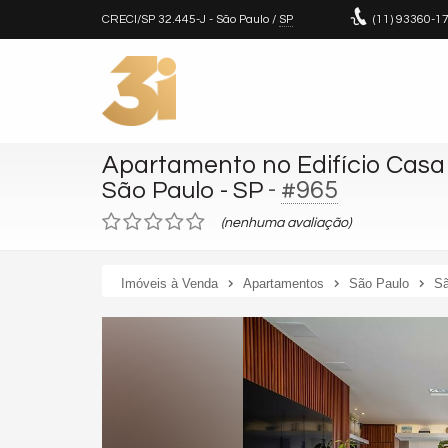
CRECI/SP 32.445-J
- São Paulo /
SP
(11)
93360-1
Apartamento no Edifício Casa
-
#965
São Paulo - SP
(nenhuma avaliação)
Imóveis à Venda
Apartamentos
São Paulo
Sã