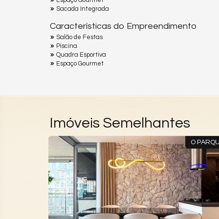
Sacada Integrada
Características do Empreendimento
Salão de Festas
Piscina
Quadra Esportiva
Espaço Gourmet
Imóveis Semelhantes
ENTHOUSES
O PARQ