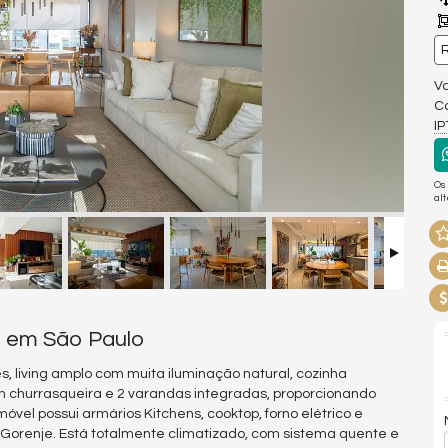
R
Va
Co
I
Os
al
a em São Paulo
s, living amplo com muita iluminação natural, cozinha
om churrasqueira e 2 varandas integradas, proporcionando
óvel possui armários Kitchens, cooktop, forno elétrico e
Gorenje. Está totalmente climatizado, com sistema quente e