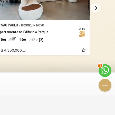
SÃO PAULO -
SÃO PAUL
BROOKLIN NOVO
#815
partamento no Edifício o Parque
Apartamento
3
4
3
3
5
197,
00
$ 4.350.000,
R$ 4.500.
00
2