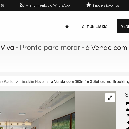
758
Atendimento via WhatsApp
imóveis favoritos
A IMOBILIÁRIA
VEN
 Viva
- Pronto para morar
-
à Venda com 1
o Paulo
Brooklin Novo
à Venda com 163m² e 3 Suítes, no Brooklin
S