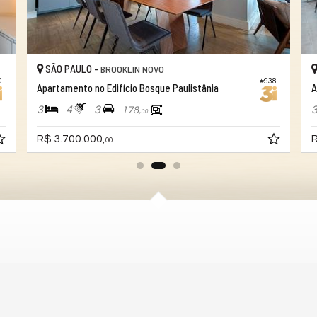
SÃO PAULO -
BROOKLIN NOVO
0
#938
Apartamento no Edifício Bosque Paulistânia
A
3
4
3
178,
00
R$ 3.700.000,
R
00