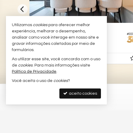
Utilizamos
cookies
para oferecer melhor
SÃO PAULO -
BROOKLIN NOVO
experiência, melhorar o desempenho,
#912
#90
s
Apartamento no Edifício o Parque
analisar como você interage em nosso site e
gravar informações coletadas por meio de
3
4
3
167,
00
formulários.
R$ 3.700.000,
Ao utilizar esse site, você concorda com o uso
00
de
cookies
. Para mais informações visite
Política de Privacidade
.
Você aceita o uso de
cookies
?
aceito cookies