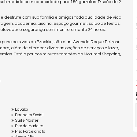
 sob medida com capacidade para 180 garrafas. Dispõe de 2
e desfrute com sua família e amigos toda qualidade de vida
ragem, academia, piscina, espaço gourmet, salão de festas,
, elevador e segurança com monitoramento 24 horas.
rincipais vias do Brooklin, são elas: Avenida Roque Petroni
aro, além de oferecer diversas opções de serviços e lazer,
demias. Está a poucos minutos também do Morumbi Shopping,
!
*
Lavabo
Banheiro Social
Suíte Master
Piso de Madeira
Piso Porcelanato
Andar Alto