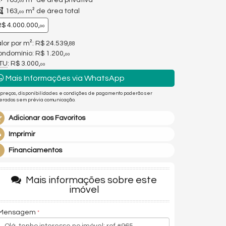
163,
m² de área privativa
00
163,
m² de área total
00
$ 4.000.000,
00
lor por m²: R$ 24.539,
88
ndomínio: R$ 1.200,
00
PTU
: R$ 3.000,
00
Mais Informações via WhatsApp
 preços, disponibilidades e condições de pagamento poderão ser
terados sem prévia comunicação.
Adicionar aos Favoritos
Imprimir
Financiamentos
Mais informações sobre este
imóvel
Mensagem