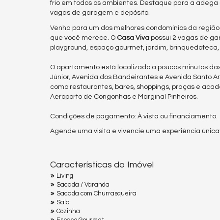
frio em todos os ambientes. Destaque para a adega
vagas de garagem e depósito.
Venha para um dos melhores condomínios da região 
que você merece. O
Casa Viva
possui 2 vagas de ga
playground, espaço gourmet, jardim, brinquedoteca
O apartamento está localizado a poucos minutos das p
Júnior, Avenida dos Bandeirantes e Avenida Santo Am
como restaurantes, bares, shoppings, praças e aca
Aeroporto de Congonhas e Marginal Pinheiros.
Condições de pagamento: À vista ou financiamento.
Agende uma visita e vivencie uma experiência única
Características do Imóvel
Living
Sacada / Varanda
Sacada com Churrasqueira
Sala
Cozinha
Espaço Gourmet