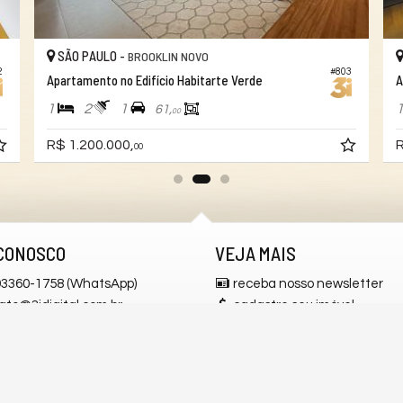
SÃO PAULO -
BROOKLIN NOVO
2
#803
Apartamento no Edifício Habitarte Verde
A
1
2
1
61,
00
R$ 1.200.000,
R
00
CONOSCO
VEJA MAIS
 93360-1758 (WhatsApp)
receba nosso newsletter
ato@3idigital.com.br
cadastre seu imóvel
alhe conosco
mapa de imóveis