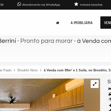
758
Atendimento via WhatsApp
imóveis favoritos
A IMOBILIÁRIA
VEN
errini
- Pronto para morar
-
à Venda com 
o Paulo
Brooklin Novo
à Venda com 89m² e 1 Suíte, no Brooklin, 
S