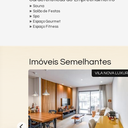
Sauna
Salão de Festas
Spa
Espaço Gourmet
Espaço Fitness
Imóveis Semelhantes
RTE VERDE
VILA NOVA LUXU