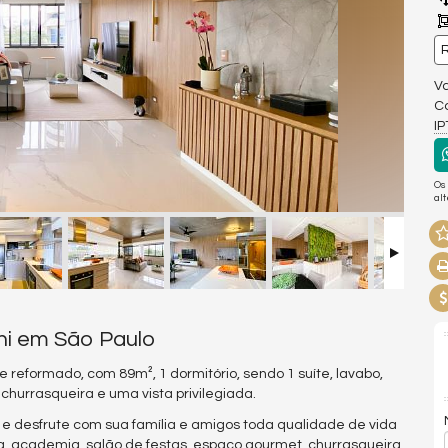
R
Va
Co
I
Os
al
ni em São Paulo
reformado, com 89m², 1 dormitório, sendo 1 suíte, lavabo,
churrasqueira e uma vista privilegiada.
e desfrute com sua família e amigos toda qualidade de vida
, academia, salão de festas, espaço gourmet, churrasqueira,