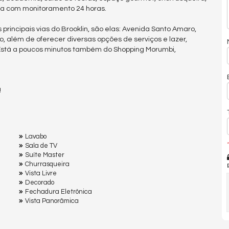
nça com monitoramento 24 horas.
rincipais vias do Brooklin, são elas: Avenida Santo Amaro,
o, além de oferecer diversas opções de serviços e lazer,
Está a poucos minutos também do Shopping Morumbi,
!
Lavabo
*
Sala de TV
Suíte Master
Churrasqueira
Vista Livre
Decorado
Fechadura Eletrônica
Vista Panorâmica