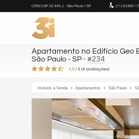
CRECI/SP 32.445-J
- São Paulo /
SP
(11)
93360-1
Apartamento no Edifício Geo B
-
#234
São Paulo - SP
4,8
/
5
(
4
avaliações)
Imóveis à Venda
Apartamentos
São Paulo
Sã