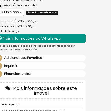
89,
m² de área privativa
00
89,
m² de área total
00
$ 1.865.000,
financiamento bancário
00
lor por m²: R$ 20.955,
06
ndomínio: R$ 1.200,
00
PTU
: R$ 340,
00
Mais Informações via WhatsApp
 preços, disponibilidades e condições de pagamento poderão ser
terados sem prévia comunicação.
Adicionar aos Favoritos
Imprimir
Financiamentos
Mais informações sobre este
imóvel
Mensagem