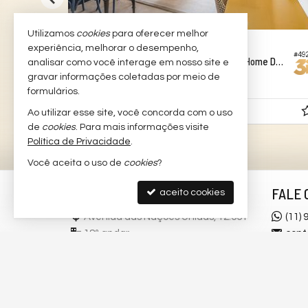
Utilizamos
cookies
para oferecer melhor
SÃO PAULO -
VILA NOVA CONCEIÇÃO
experiência, melhorar o desempenho,
#578
#49
Apartamento no Edifício Vila Nova Luxury Home Design
analisar como você interage em nosso site e
gravar informações coletadas por meio de
1
2
1
69,
00
formulários.
R$ 1.900.000,
Ao utilizar esse site, você concorda com o uso
00
de
cookies
. Para mais informações visite
Política de Privacidade
.
Você aceita o uso de
cookies
?
3I DIGITAL
FALE 
aceito cookies
Avenida das Nações Unidas, 12.551
(11)
18º andar
cont
Brooklin Novo - 04578-000
trab
São Paulo -
SP
mapa google