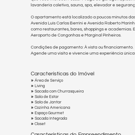
lavanderia coletiva, sauna, spa, elevador e segura
O apartamento está localizado a poucos minutos das p
Avenida Luís Carlos Berrini e Avenida Roberto Marinh
como restaurantes, bares, shoppings e academias. 
Aeroporto de Congonhas e Marginal Pinheiros.
Condições de pagamento: À vista ou financiamento.
Agende uma visita e vivencie uma experiência única
Características do Imóvel
Área de Serviço
Living
Sacada com Churrasqueira
Sala de Estar
Sala de Jantar
Cozinha Americana
Espaço Gourmet
Sacada Integrada
Closet
Características do Empreendimento