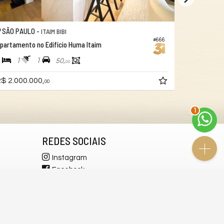
SÃO PAULO -
SÃO PAUL
ITAIM BIBI
#666
partamento no Edifício Huma Itaim
Apartamento
1
1
1
1
1
50,
00
$ 2.000.000,
R$ 2.100.
00
2
REDES SOCIAIS
Instagram
Facebook
YouTube
LinkedIn
WhatsApp