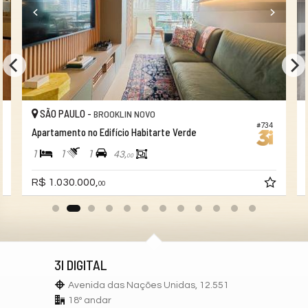
SÃO PAULO -
BROOKLIN NOVO
#734
Apartamento no Edifício Habitarte Verde
1
1
1
43,
00
R$ 1.030.000,
00
3I DIGITAL
Avenida das Nações Unidas, 12.551
18º andar