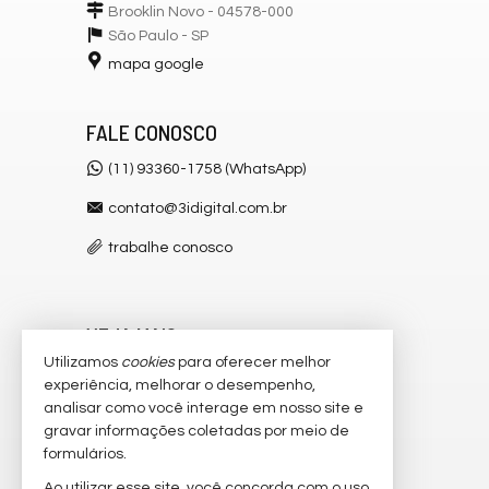
Brooklin Novo - 04578-000
São Paulo -
SP
mapa google
FALE CONOSCO
(11) 93360-1758 (WhatsApp)
contato@3idigital.com.br
trabalhe conosco
VEJA MAIS
Utilizamos
cookies
para oferecer melhor
receba nosso newsletter
experiência, melhorar o desempenho,
analisar como você interage em nosso site e
cadastre seu imóvel
gravar informações coletadas por meio de
imóveis favoritos
formulários.
Ao utilizar esse site, você concorda com o uso