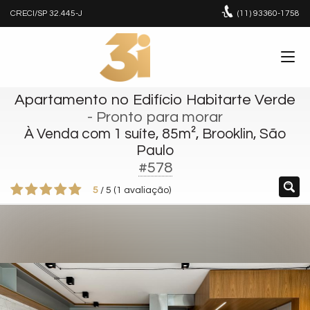
CRECI/SP 32.445-J
(11)
93360-1758
Apartamento no Edifício Habitarte Verde
- Pronto para morar
À Venda com 1 suíte, 85m², Brooklin, São
Paulo
#578
5
/
5
(
1
avaliação)