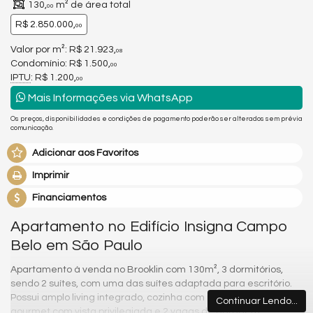
130,
m² de área total
00
R$ 2.850.000,
00
Valor por m²: R$ 21.923,
08
Condomínio: R$ 1.500,
00
IPTU
: R$ 1.200,
00
Mais Informações via WhatsApp
Os preços, disponibilidades e condições de pagamento poderão ser alterados sem prévia
comunicação.
Adicionar aos Favoritos
Imprimir
Financiamentos
Apartamento no Edifício Insigna Campo
Belo em São Paulo
Apartamento à venda no Brooklin com 130m², 3 dormitórios,
sendo 2 suítes, com uma das suítes adaptada para escritório.
Possui amplo living integrado, cozinha com ilha, varanda
Continuar Lendo...
gourmet com vista privilegiada e 2 vagas de garagem.