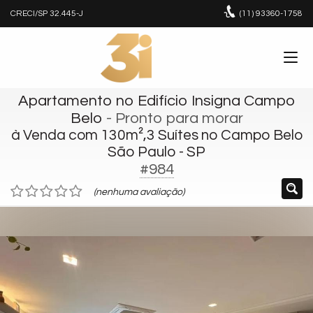
CRECI/SP 32.445-J
(11)
93360-1758
Apartamento no Edifício Insigna Campo
Belo
- Pronto para morar
à Venda com 130m²,3 Suítes no Campo Belo
São Paulo - SP
#984
(nenhuma avaliação)