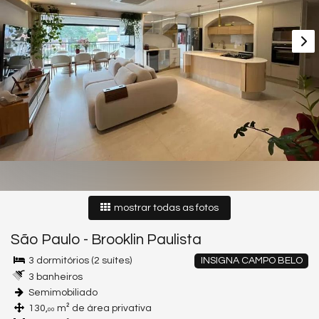
mostrar todas as fotos
São Paulo
-
Brooklin Paulista
3 dormitórios (2 suítes)
INSIGNA CAMPO BELO
3 banheiros
Semimobiliado
130,
m² de área privativa
00