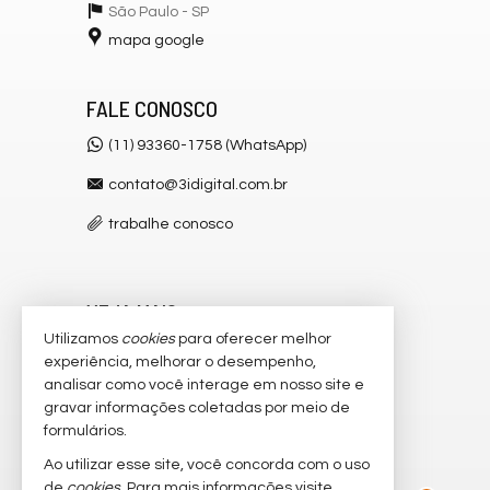
São Paulo -
SP
mapa google
FALE CONOSCO
(11) 93360-1758 (WhatsApp)
contato@3idigital.com.br
trabalhe conosco
VEJA MAIS
Utilizamos
cookies
para oferecer melhor
receba nosso newsletter
experiência, melhorar o desempenho,
analisar como você interage em nosso site e
cadastre seu imóvel
gravar informações coletadas por meio de
imóveis favoritos
formulários.
Ao utilizar esse site, você concorda com o uso
mapa de imóveis
2
de
cookies
. Para mais informações visite