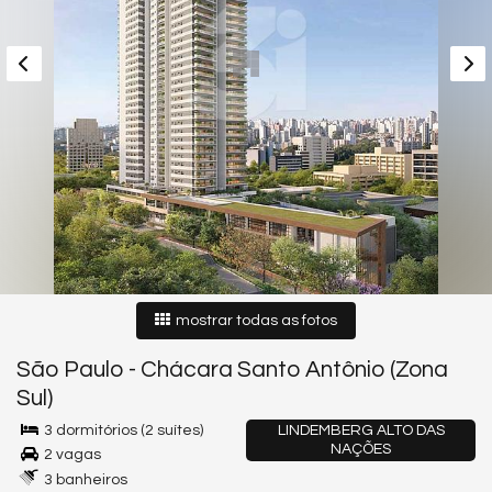
mostrar todas as fotos
São Paulo
-
Chácara Santo Antônio (Zona
Sul)
3 dormitórios (2 suítes)
LINDEMBERG ALTO DAS
NAÇÕES
2 vagas
3 banheiros