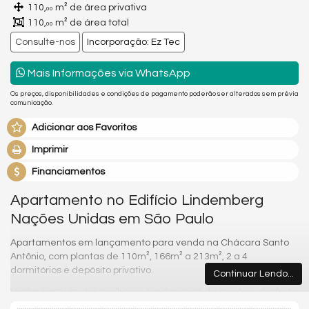
110,
m² de área privativa
00
110,
m² de área total
00
Consulte-nos
Incorporação: Ez Tec
Mais Informações via WhatsApp
Os preços, disponibilidades e condições de pagamento poderão ser alterados sem prévia
comunicação.
Adicionar aos Favoritos
Imprimir
Financiamentos
Apartamento no Edifício Lindemberg
Nações Unidas em São Paulo
Apartamentos em lançamento para venda na Chácara Santo
Antônio, com plantas de 110m², 166m² a 213m², 2 a 4
dormitórios e depósito privativo.
Continuar Lendo...
Venha para um dos melhores condomínios da região e desfrute
com sua família e amigos toda qualidade de vida que você