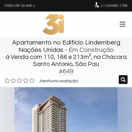
CRECI/SP 32.445-J
(11)
93360-1758
Apartamento no Edifício Lindemberg
Nações Unidas
- Em Construção
à Venda com 110, 166 e 213m², na Chácara
Santo Antonio, São Pau
#649
(nenhuma avaliação)