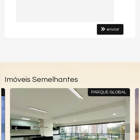
enviar
Imóveis Semelhantes
O
PARQUE GLOBAL