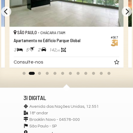
SÃO PAULO -
CHÁCARA ITAIM
#567
Apartamento no Edifício Parque Global
3
5
2
142,
00
Consulte-nos
3I DIGITAL
Avenida das Nações Unidas, 12.551
18º andar
Brooklin Novo - 04578-000
São Paulo -
SP