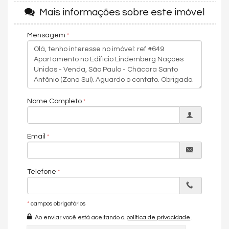
merece. Possui piscina com raia de 25m, academia, espaço
Mais informações sobre este imóvel
gourmet, quadra poliesportiva, quadra de tenis oficial, solarium,
playground, minimercado e brinquedoteca.
Mensagem
O apartamento está localizado a poucos minutos das principais
vias do Brooklin, são elas: Avenida Santo Amaro, Avenida Luís
Carlos Berrini e Avenida Roberto Marinho, além de oferecer
diversas opções de serviços e lazer, como restaurantes,
parques, shoppings e academias. Está a poucos minutos
também do Shopping Morumbi, Aeroporto de Congonhas e
Nome Completo
Marginal Pinheiros.
Condições de pagamento: À vista ou financiamento.
Agende uma visita e vivencie uma experiência única!
Email
Telefone
*
campos obrigatórios
Ao enviar você está aceitando a
política de privacidade
.