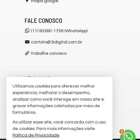
mapa google
FALE CONOSCO
(11) 93360-1758 (WhatsApp)
contato@3idigital.com.br
trabalhe conosco
VEJA MAIS
Utilizamos
cookies
para oferecer melhor
receba nosso newsletter
experiência, melhorar o desempenho,
analisar como você interage em nosso site e
cadastre seu imóvel
gravar informações coletadas por meio de
imóveis favoritos
formulários.
Ao utilizar esse site, você concorda com o uso
mapa de imóveis
2
de
cookies
. Para mais informações visite
Política de Privacidade
.