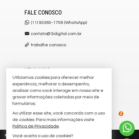
FALE CONOSCO
(11) 93360-1758 (WhatsApp)
contato@3idigital.com.br
trabalhe conosco
VEJA MAIS
Utilizamos
cookies
para oferecer melhor
receba nosso newsletter
experiência, melhorar o desempenho,
analisar como você interage em nosso site e
cadastre seu imóvel
gravar informações coletadas por meio de
imóveis favoritos
formulários.
Ao utilizar esse site, você concorda com o uso
mapa de imóveis
2
de
cookies
. Para mais informações visite
Política de Privacidade
.
©
2026
CRECI/SP 32.445-J
Política de Privacidade
Você aceita o uso de
cookies
?