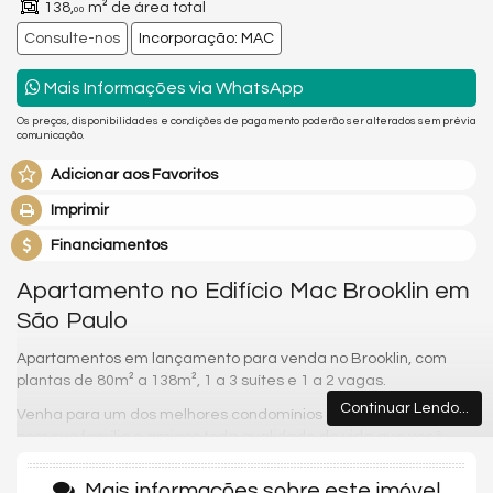
138,
m² de área total
00
Consulte-nos
Incorporação: MAC
Mais Informações via WhatsApp
Os preços, disponibilidades e condições de pagamento poderão ser alterados sem prévia
comunicação.
Adicionar aos Favoritos
Imprimir
Financiamentos
Apartamento no Edifício Mac Brooklin em
São Paulo
Apartamentos em lançamento para venda no Brooklin, com
plantas de 80m² a 138m², 1 a 3 suítes e 1 a 2 vagas.
Continuar Lendo...
Venha para um dos melhores condomínios da região e desfrute
com sua família e amigos toda qualidade de vida que você
merece. Possui piscina, academia, espaço gourmet,
playground, minimercado e brinquedoteca.
Mais informações sobre este imóvel