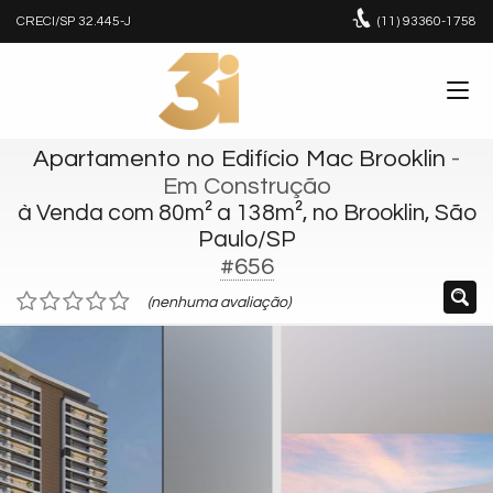
CRECI/SP 32.445-J
(11)
93360-1758
Apartamento no Edifício Mac Brooklin
-
Em Construção
à Venda com 80m² a 138m², no Brooklin, São
Paulo/SP
#656
(nenhuma avaliação)