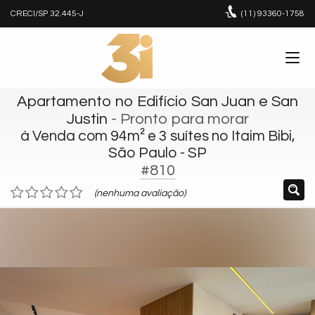
CRECI/SP 32.445-J
(11)
93360-1758
Apartamento no Edifício San Juan e San
Justin
- Pronto para morar
à Venda com 94m² e 3 suítes no Itaim Bibi,
São Paulo - SP
#810
(nenhuma avaliação)