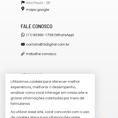
São Paulo -
SP
mapa google
FALE CONOSCO
(11) 93360-1758 (WhatsApp)
contato@3idigital.com.br
trabalhe conosco
VEJA MAIS
Utilizamos
cookies
para oferecer melhor
receba nosso newsletter
experiência, melhorar o desempenho,
analisar como você interage em nosso site e
cadastre seu imóvel
gravar informações coletadas por meio de
imóveis favoritos
formulários.
Ao utilizar esse site, você concorda com o uso
mapa de imóveis
2
de
cookies
. Para mais informações visite