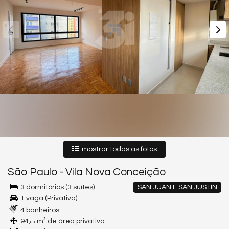
mostrar todas as fotos
São Paulo
-
Vila Nova Conceição
3 dormitórios (3 suítes)
SAN JUAN E SAN JUSTIN
1 vaga (Privativa)
4 banheiros
94,
m² de área privativa
00