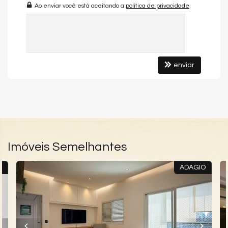
Ao enviar você está aceitando a
política de privacidade
.
enviar
Imóveis Semelhantes
Y
ADAGIO