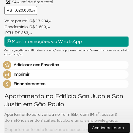
94,
m² de área total
00
R$ 1.620.000,
00
Valor por m²: R$ 17.234,
04
Condomínio: R$ 1.600,
00
IPTU
: R$ 383,
00
Mais Informações via WhatsApp
Os preços, disponibilidades e condições de pagamento poderão ser alterados sem prévia
comunicação.
Adicionar aos Favoritos
Imprimir
Financiamentos
Apartamento no Edifício San Juan e San
Justin em São Paulo
Apartamento para venda no Itaim Bibi, com 94m², possui 3
dormitórios sendo 3 suítes, lavabo e uma vista privilegiada.
Continuar Lendo...
O apartamento está localizado a poucos minutos das principais