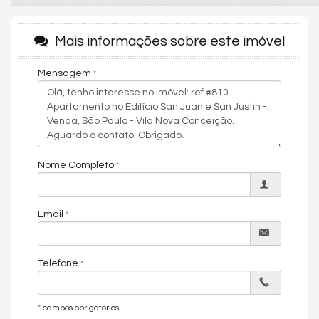
vias do Itaim Bibi, são elas: Marginal Pinheiros, Avenida Faria
Lima e Avenida Cidade Jardim, além de oferecer diversas
opções de serviços e lazer, como shoppings, restaurantes,
Mais informações sobre este imóvel
parques e academias. Está a poucos minutos também do
Shopping JK Iguatemi, Estação de Metrô Faria Lima e Jurassic
Mensagem
Park Burger.
Agende uma visita e vivencie uma experiência única!
Características do Imóvel
Ar Condicionado
Móveis Planejados
Nome Completo
Área de Serviço
Living
Cozinha
Closet
Email
Características do Empreendimento
Salão de Festas
Playground
Telefone
*
campos obrigatórios