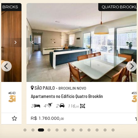
S
QUATRO BROOKLIN
SÃO PAULO -
BROOKLIN NOVO
#999
Apartamento no Edifício Quatro Brooklin
3
4
2
116,
00
R$ 1.760.000,
00