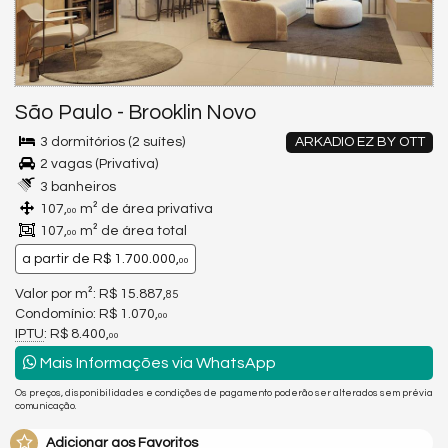
São Paulo
-
Brooklin Novo
3 dormitórios (2 suítes)
ARKADIO EZ BY OTT
2 vagas (Privativa)
3 banheiros
107,
m² de área privativa
00
107,
m² de área total
00
a partir de
R$ 1.700.000,
00
Valor por m²: R$ 15.887,
85
Condomínio: R$ 1.070,
00
IPTU
: R$ 8.400,
00
Mais Informações via WhatsApp
Os preços, disponibilidades e condições de pagamento poderão ser alterados sem prévia
comunicação.
Adicionar aos Favoritos