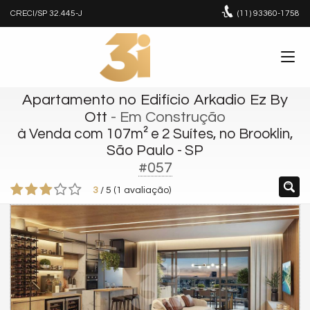
CRECI/SP 32.445-J
(11)
93360-1758
Apartamento no Edifício Arkadio Ez By
Ott
- Em Construção
à Venda com 107m² e 2 Suítes, no Brooklin,
São Paulo - SP
#057
3
/
5
(
1
avaliação)