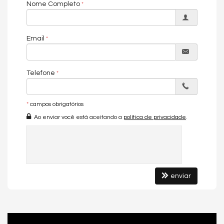
Condições de pagamento: À vista ou financiamento.
Nome Completo
Agende uma visita e vivencie uma experiência única!
Email
Entrega Setembro 2025
Características do Imóvel
Copa
Telefone
Living
Sala de Estar
Sala de Jantar
Cozinha
*
campos obrigatórios
Sacada Integrada
Ao enviar você está aceitando a
política de privacidade
.
Banheiro Social
Suíte Master
Suíte Standard
Características do Empreendimento
Salão de Festas
Piscina
enviar
Quadra Esportiva
Spa
Espaço Gourmet
Espaço Fitness
Portaria 24h