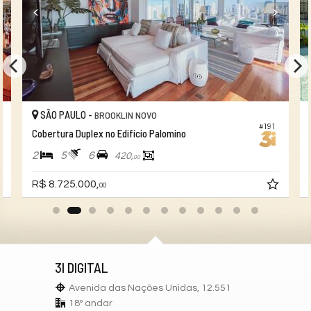
Quadra Esportiva
Espaço Gourmet
Espaço Fitness
Portaria 24h
Portão Eletrônico
Playground
Brinquedoteca
Bicicletário
Câmeras de Segurança
SÃO PAULO -
BROOKLIN NOVO
Elevador
#191
Pìscina Térmica
Cobertura Duplex no Edifício Palomino
Hall Decorado e Mobiliado
2
5
6
420,
00
R$ 8.725.000,
00
3I DIGITAL
Avenida das Nações Unidas, 12.551
18º andar