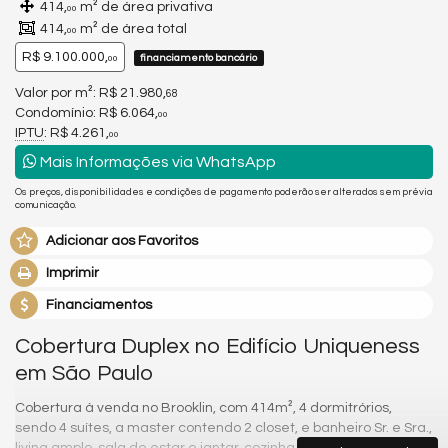
414,
m² de área privativa
00
414,
m² de área total
00
R$ 9.100.000,
financiamento bancário
00
Valor por m²: R$ 21.980,
68
Condomínio: R$ 6.064,
00
IPTU
: R$ 4.261,
00
Mais Informações via WhatsApp
Os preços, disponibilidades e condições de pagamento poderão ser alterados sem prévia
comunicação.
Adicionar aos Favoritos
Imprimir
Financiamentos
Cobertura Duplex no Edifício Uniqueness
em São Paulo
Cobertura à venda no Brooklin, com 414m², 4 dormitrórios,
sendo 4 suítes, a master contendo 2 closet, e banheiro Sr. e Sra.,