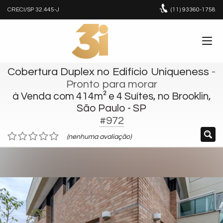
CRECI/SP 32.445-J
(11)
93360-1758
Cobertura Duplex no Edifício Uniqueness
-
Pronto para morar
à Venda com 414m² e 4 Suítes, no Brooklin,
São Paulo - SP
#972
(nenhuma avaliação)