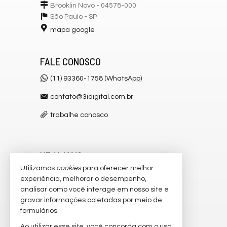
Brooklin Novo - 04578-000
São Paulo -
SP
mapa google
FALE CONOSCO
(11) 93360-1758 (WhatsApp)
contato@3idigital.com.br
trabalhe conosco
VEJA MAIS
Utilizamos
cookies
para oferecer melhor
receba nosso newsletter
experiência, melhorar o desempenho,
analisar como você interage em nosso site e
cadastre seu imóvel
gravar informações coletadas por meio de
imóveis favoritos
formulários.
Ao utilizar esse site, você concorda com o uso
2