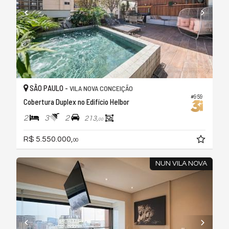
SÃO PAULO -
VILA NOVA CONCEIÇÃO
#959
Cobertura Duplex no Edifício Helbor
2
3
2
213,
00
R$ 5.550.000,
00
NUN VILA NOVA