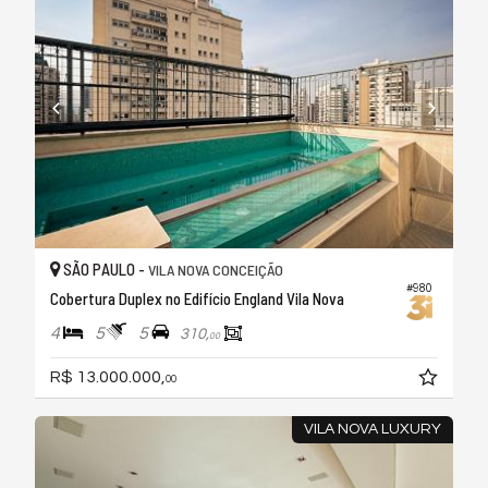
SÃO PAULO -
VILA NOVA CONCEIÇÃO
#980
Cobertura Duplex no Edifício England Vila Nova
4
5
5
310,
00
R$ 13.000.000,
00
VILA NOVA LUXURY