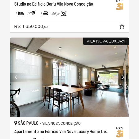
#695
Studio no Edifício Dor'u Vila Nova Conceição
1
2
1
46,
00
R$ 1.650.000,
00
VILA NOVA LUXURY
SÃO PAULO -
VILA NOVA CONCEIÇÃO
#509
Apartamento no Edifício Vila Nova Luxury Home Design