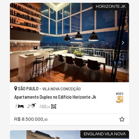
HORIZONTE JK
SÃO PAULO -
VILA NOVA CONCEIÇÃO
#985
Apartamento Duplex no Edifício Horizonte Jk
1
2
150,
00
R$ 8.500.000,
00
ENGLAND VILA NOVA