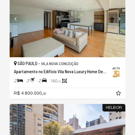
SÃO PAULO -
VILA NOVA CONCEIÇÃO
#974
Apartamento no Edifício Vila Nova Luxury Home Design
2
3
2
160,
00
R$ 4.800.000,
00
HELBOR