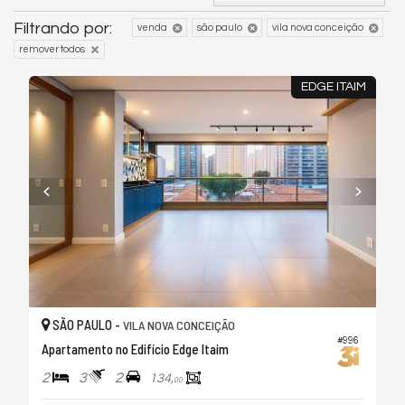
Filtrando por:
venda
são paulo
vila nova conceição
remover todos
EDGE ITAIM
SÃO PAULO -
VILA NOVA CONCEIÇÃO
#996
Apartamento no Edifício Edge Itaim
2
3
2
134,
00