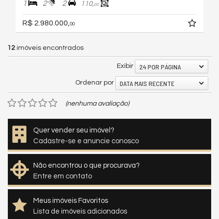
1
2
2
110,
00
R$ 2.980.000,
00
12
imóveis encontrados
24 POR PÁGINA
Exibir
DATA MAIS RECENTE
Ordenar por
(nenhuma avaliação)
Quer vender seu imóvel?
Cadastre-se e anuncie conosco
Não encontrou o que procurava?
Entre em contato
Meus imóveis Favoritos
Lista de imóveis adicionados