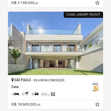
R$ 3.199.000,
00
CASA JARDIM TEVIOT
SÃO PAULO -
VILA NOVA CONCEIÇÃO
#982
Casa
4
5
6
452,
00
R$ 18.900.000,
00