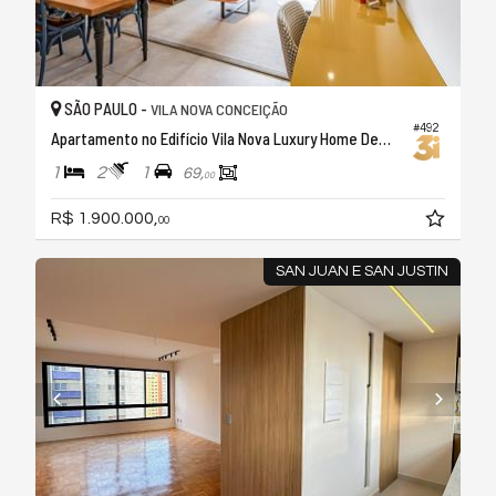
SÃO PAULO -
VILA NOVA CONCEIÇÃO
#492
Apartamento no Edifício Vila Nova Luxury Home Design
1
2
1
69,
00
R$ 1.900.000,
00
SAN JUAN E SAN JUSTIN