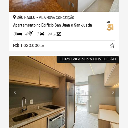
SÃO PAULO -
VILA NOVA CONCEIÇÃO
#810
Apartamento no Edifício San Juan e San Justin
3
4
1
94,
00
R$ 1.620.000,
00
DOR'U VILA NOVA CONCEIÇÃO