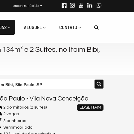
encontre rápido
DAS
ALUGUEL
CONTATO
34m² e 2 Suítes, no Itaim Bibi,
im Bibi, São Paulo -SP
ão Paulo
-
Vila Nova Conceição
2 dormitórios (2 suítes)
EDGE ITAIM
2 vagas
3 banheiros
Semimobiliado