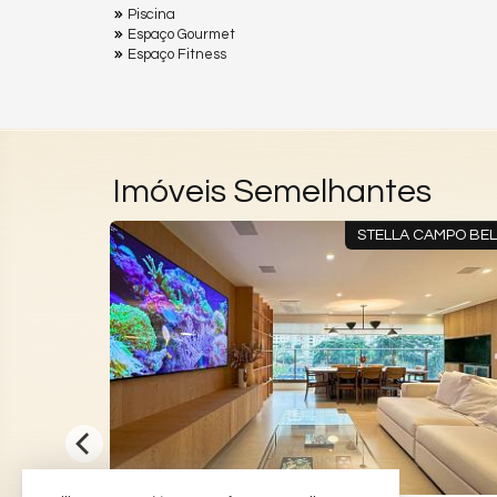
Piscina
Espaço Gourmet
Espaço Fitness
Imóveis Semelhantes
EDGE ITAIM
STELLA CAMPO BE