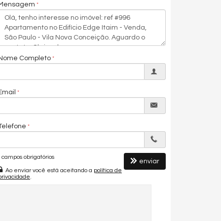
Mensagem
Nome Completo
Email
Telefone
campos obrigatórios
enviar
Ao enviar você está aceitando a
política de
privacidade
.