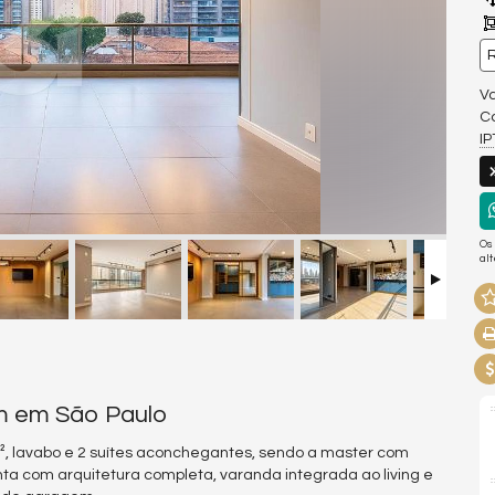
R
Va
Co
I
Os
al
im em São Paulo
², lavabo e 2 suítes aconchegantes, sendo a master com
ta com arquitetura completa, varanda integrada ao living e