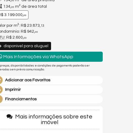
134,
m² de área privativa
00
134,
m² de área total
00
$ 3.199.000,
00
lor por m²: R$ 23.873,
13
ndomínio: R$ 942,
00
PTU
: R$ 2.600,
00
disponível para aluguel
Mais Informações via WhatsApp
 preços, disponibilidades e condições de pagamento poderão ser
terados sem prévia comunicação.
Adicionar aos Favoritos
Imprimir
Financiamentos
Mais informações sobre este
imóvel