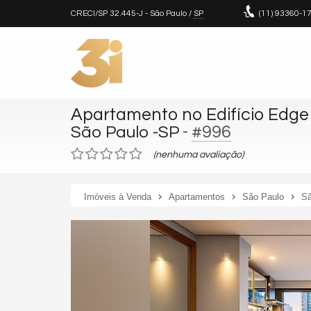
CRECI/SP 32.445-J
- São Paulo /
SP
(11)
93360-1
Apartamento no Edifício Edge 
-
#996
São Paulo -SP
(nenhuma avaliação)
Imóveis à Venda
Apartamentos
São Paulo
Sã