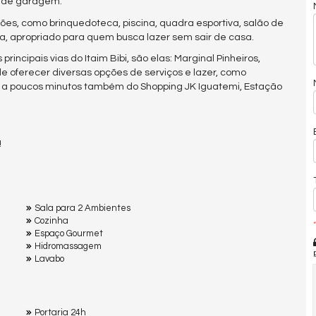
as de garagem.
es, como brinquedoteca, piscina, quadra esportiva, salão de
ia, apropriado para quem busca lazer sem sair de casa.
incipais vias do Itaim Bibi, são elas: Marginal Pinheiros,
e oferecer diversas opções de serviços e lazer, como
á a poucos minutos também do Shopping JK Iguatemi, Estação
!
Sala para 2 Ambientes
Cozinha
*
Espaço Gourmet
Hidromassagem
Lavabo
Portaria 24h