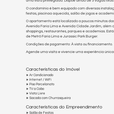
uma vista privilegiada. Dispõe ainda de 3 vagas fix
O condomínio é bem equipado com diversas instalaçõ
festas, piscinaa aquecida, salão de jogos e academ
O apartamento está localizado a poucos minutos das pr
Avenida Faria Lima e Avenida Cidade Jardim, além d
shoppings, restaurantes, parques e academias. Est
de Metrô Faria Lima e Jurassic Park Burger.
Condições de pagamento: À vista ou financiamento.
Agende uma visita e vivencie uma experiência única
Características do Imóvel
Ar Condicionado
Internet / WiFi
Piso Porcelanato
TV a Cabo
Vista Livre
Sacada com Churrasqueira
Características do Empreendimento
Salão de Festas