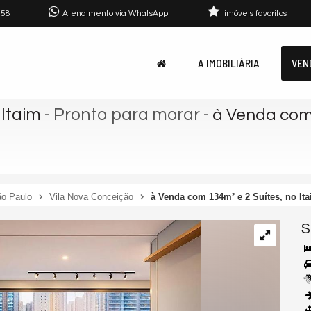
758
Atendimento via WhatsApp
imóveis favoritos
A IMOBILIÁRIA
VEN
Itaim
- Pronto para morar
-
à Venda com 1
o Paulo
Vila Nova Conceição
à Venda com 134m² e 2 Suítes, no Ita
S