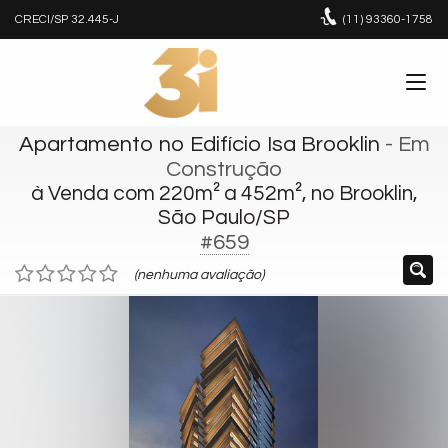
CRECI/SP 32.445-J
(11)
93360-1758
Apartamento no Edifício Isa Brooklin
- Em
Construção
à Venda com 220m² a 452m², no Brooklin,
São Paulo/SP
#659
(nenhuma avaliação)