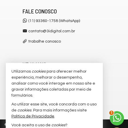
FALE CONOSCO
(11) 93360-1758 (WhatsApp)
contato@3idigital.com.br
trabalhe conosco
VEJA MAIS
Utilizamos
cookies
para oferecer melhor
receba nosso newsletter
experiência, melhorar o desempenho,
analisar como você interage em nosso site e
cadastre seu imóvel
gravar informações coletadas por meio de
imóveis favoritos
formulários.
Ao utilizar esse site, você concorda com o uso
2
mapa de imóveis
de
cookies
. Para mais informações visite
Política de Privacidade
.
©
2026
CRECI/SP 32.445-J
Política de Privacidade
Você aceita o uso de
cookies
?