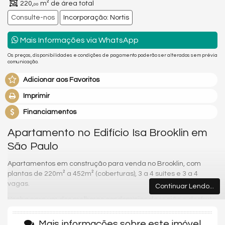
220,
m² de área total
00
Consulte-nos
Incorporação: Nortis
Mais Informações via WhatsApp
Os preços, disponibilidades e condições de pagamento poderão ser alterados sem prévia
comunicação.
Adicionar aos Favoritos
Imprimir
Financiamentos
Apartamento no Edifício Isa Brooklin em
São Paulo
Apartamentos em construção para venda no Brooklin, com
plantas de 220m² a 452m² (coberturas), 3 a 4 suítes e 3 a 4
vagas.
Continuar Lendo...
Venha para um dos melhores condomínios da região e desfrute
com sua família e amigos toda qualidade de vida que você
merece. Possui piscina, academia, espaço gourmet,
Mais informações sobre este imóvel