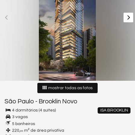
mostrar todas as fotos
São Paulo
-
Brooklin Novo
4 dormitórios (4 suítes)
ISA BROOKLIN
3 vagas
5 banheiros
220,
m² de área privativa
00